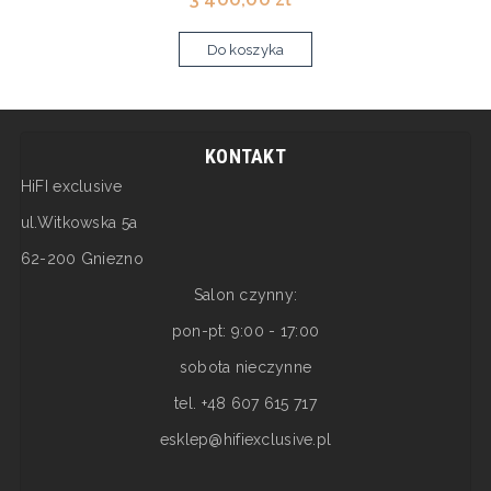
Do koszyka
KONTAKT
HiFI exclusive
ul.Witkowska 5a
62-200 Gniezno
Salon czynny:
pon-pt: 9:00 - 17:00
sobota nieczynne
tel. +48 607 615 717
esklep@hifiexclusive.pl