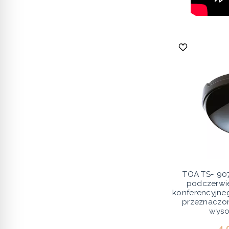
TOA TS- 907
podczerwi
konferencyjne
przeznaczo
wysok
4 