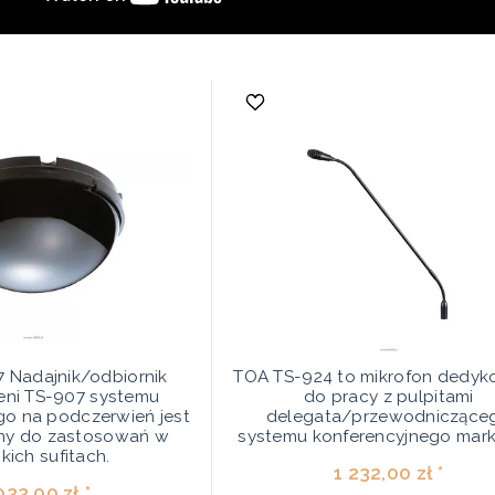
 Nadajnik/odbiornik
TOA TS-924 to mikrofon dedy
eni TS-907 systemu
do pracy z pulpitami
go na podczerwień jest
delegata/przewodniczące
ny do zastosowań w
systemu konferencyjnego mark
ich sufitach.
1 232,00 zł *
033,00 zł *