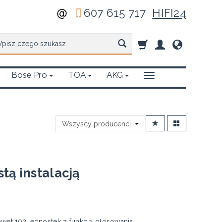
607 615 717
HIFI24
zukaj
Bose Pro
TOA
AKG
ą instalacją
wet 192 jednostek z funkcją głosowania