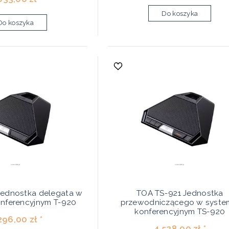
Do koszyka
Do koszyka
Jednostka delegata w
TOA TS-921 Jednostka
onferencyjnym T-920
przewodniczącego w syste
konferencyjnym TS-920
296,00 zł *
4 528,00 zł *