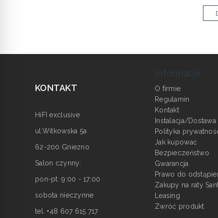
Informacje
KONTAKT
O firmie
Regulamin
Kontakt
HiFI exclusive
Instalacja/Dostawa
ul.Witkowska 5a
Polityka prywatnoś
Jak kupować
62-200 Gniezno
Bezpieczeństwo
Salon czynny:
Gwarancja
Prawo do odstąpie
pon-pt: 9:00 - 17:00
Zakupy na raty San
sobota nieczynne
Leasing
Zwróć produkt
tel. +48 607 615 717