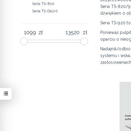
Seria TS-800
Seria TS-820/9
Seria TS-D1100
dźwiękiem o ob
Seria TS-920 t
zł
zł
Ponieważ pulpi
oparciu o nieo
Nadajnik/odbior
systemu i wskaz
zastosowaniach