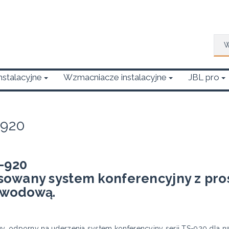
Wys
Instalacyjne
Wzmacniacze instalacyjne
JBL pro
-920
S-920
owany system konferencyjny z prost
ewodową.
 odporny na uderzenia system konferencyjny serii TS-920 dla na