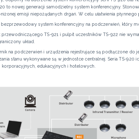
20 to nowej generacji samodzielny system konferencyjny. Stonow
niżonej emisji niepożądanych drgań. W celu ułatwienia płynnego 
o bezprzewodowy system konferencyjny na podczerwień, który mo
t przewodniczącego TS-921 i pulpit uczestników TS-922 nie wymag
graniczony układ.
nik na podczerwień i urządzenia rejestrujące są podłączone do jed
ania stanu wykonywane są w jednostce centralnej. Seria TS-920 ide
 korporacyjnych, edukacyjnych i hotelowych.