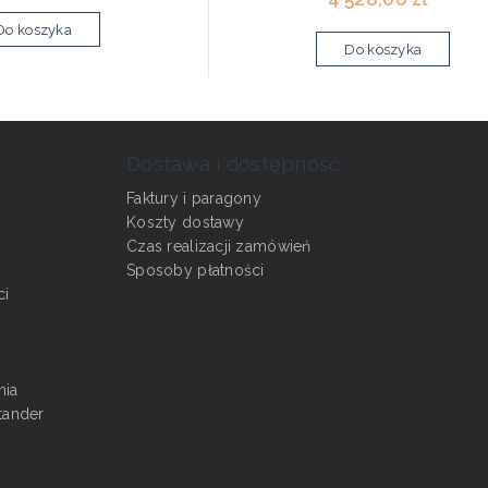
Do koszyka
Do koszyka
Dostawa i dostępność
Faktury i paragony
Koszty dostawy
Czas realizacji zamówień
Sposoby płatności
ci
nia
tander