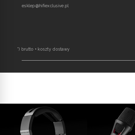
esklep@hifiexclusive.pl
*) brutto +
koszty dostawy