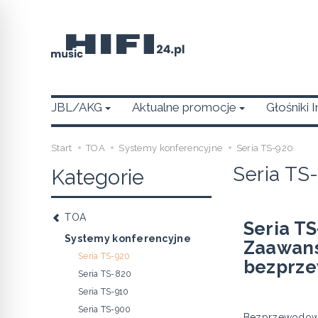
JBL/AKG
Aktualne promocje
Głośniki 
Start
TOA
Systemy konferencyjne
Seria TS-920
Seria TS
Kategorie
TOA
Seria T
Systemy konferencyjne
Zaawans
Seria TS-920
bezprz
Seria TS-820
Seria TS-910
Seria TS-900
Bezprzewodowy,