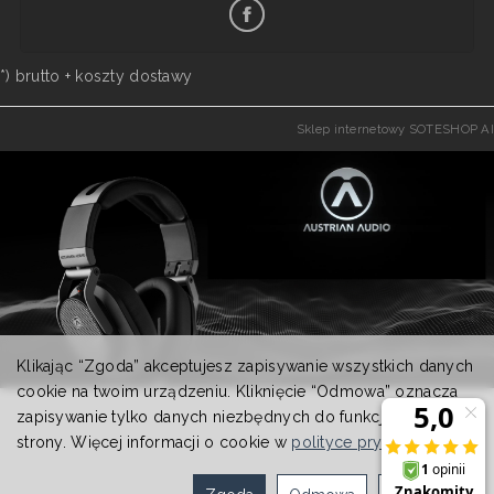
*) brutto +
koszty dostawy
Sklep internetowy SOTESHOP AI
Klikając “Zgoda” akceptujesz zapisywanie wszystkich danych
cookie na twoim urządzeniu. Kliknięcie “Odmowa” oznacza
zapisywanie tylko danych niezbędnych do funkcjonowania
strony. Więcej informacji o cookie w
polityce prywatności
.