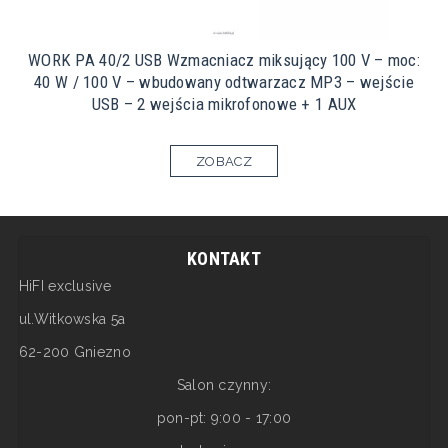
WORK PA 40/2 USB Wzmacniacz miksujący 100 V – moc:
40 W / 100 V – wbudowany odtwarzacz MP3 – wejście
USB – 2 wejścia mikrofonowe + 1 AUX
ZOBACZ
KONTAKT
HiFI exclusive
ul.Witkowska 5a
62-200 Gniezno
Salon czynny:
pon-pt: 9:00 - 17:00