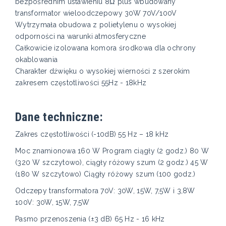
bezpośrednim ustawieniu 8Ώ plus wbudowany
transformator wieloodczepowy 30W 70V/100V
Wytrzymała obudowa z polietylenu o wysokiej
odporności na warunki atmosferyczne
Całkowicie izolowana komora środkowa dla ochrony
okablowania
Charakter dźwięku o wysokiej wierności z szerokim
zakresem częstotliwości 55Hz - 18kHz
Dane techniczne:
Zakres częstotliwości (-10dB) 55 Hz – 18 kHz
Moc znamionowa 160 W Program ciągły (2 godz.) 80 W
(320 W szczytowo), ciągły różowy szum (2 godz.) 45 W
(180 W szczytowo) Ciągły różowy szum (100 godz.)
Odczepy transformatora 70V: 30W, 15W, 7,5W i 3,8W
100V: 30W, 15W, 7,5W
Pasmo przenoszenia (±3 dB) 65 Hz - 16 kHz