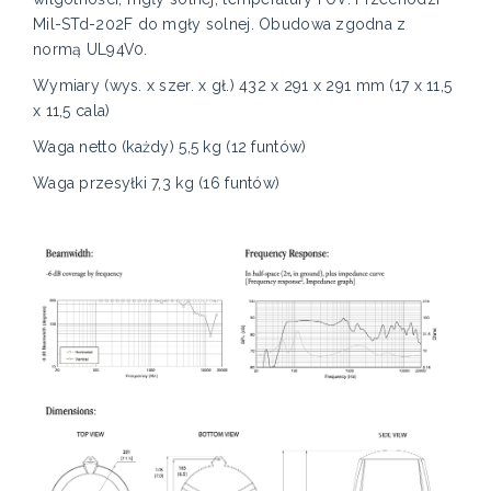
Mil-STd-202F do mgły solnej. Obudowa zgodna z
normą UL94V0.
Wymiary (wys. x szer. x gł.) 432 x 291 x 291 mm (17 x 11,5
x 11,5 cala)
Waga netto (każdy) 5,5 kg (12 funtów)
Waga przesyłki 7,3 kg (16 funtów)