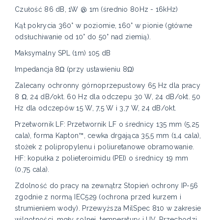
Czułość 86 dB, 1W @ 1m (średnio 80Hz - 16kHz)
Kąt pokrycia 360° w poziomie, 160° w pionie (główne
odsłuchiwanie od 10° do 50° nad ziemią).
Maksymalny SPL (1m) 105 dB
Impedancja 8Ω (przy ustawieniu 8Ω)
Zalecany ochronny górnoprzepustowy 65 Hz dla pracy
8 Ω, 24 dB/okt. 60 Hz dla odczepu 30 W, 24 dB/okt. 50
Hz dla odczepów 15 W, 7,5 W i 3,7 W, 24 dB/okt.
Przetwornik LF: Przetwornik LF o średnicy 135 mm (5,25
cala), forma Kapton™, cewka drgająca 35,5 mm (1,4 cala),
stożek z polipropylenu i poliuretanowe obramowanie.
HF: kopułka z polieteroimidu (PEI) o średnicy 19 mm
(0,75 cala).
Zdolność do pracy na zewnątrz Stopień ochrony IP-56
zgodnie z normą IEC529 (ochrona przed kurzem i
strumieniem wody). Przewyższa MilSpec 810 w zakresie
wilgotności, mgły solnej, temperatury i UV. Przechodzi