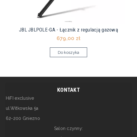
JBL JBLPOLE-GA - Łącznik z regulacją gazową
679,00 zł
Do koszyka
KONTAKT
HiFI exclusive
ul.Witkowska 5a
62-200 Gniezno
Salon czynny: