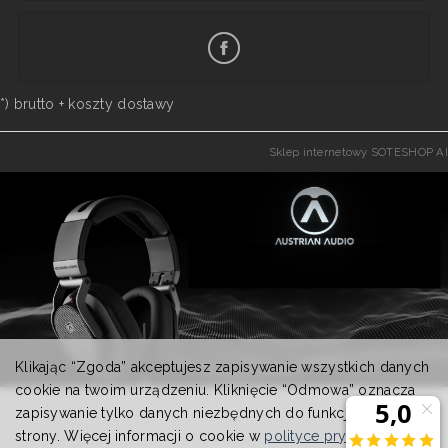
*) brutto +
koszty dostawy
Sklep internetowy SOTESHOP AI
Klikając “Zgoda” akceptujesz zapisywanie wszystkich danych
cookie na twoim urządzeniu. Kliknięcie “Odmowa” oznacza
zapisywanie tylko danych niezbędnych do funkcjonowania
strony. Więcej informacji o cookie w
polityce prywatności
.