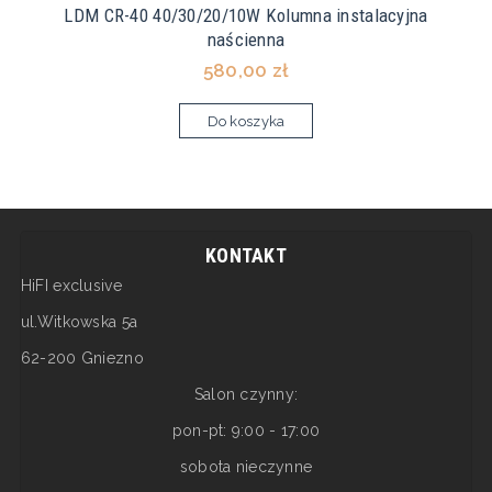
LDM CR-40 40/30/20/10W Kolumna instalacyjna
naścienna
580,00 zł
Do koszyka
KONTAKT
HiFI exclusive
ul.Witkowska 5a
62-200 Gniezno
Salon czynny:
pon-pt: 9:00 - 17:00
sobota nieczynne