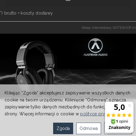
*) brutto +
koszty dostawy
Sklep internetowy SOTESHOP AI
Klikając “Zgoda” akceptujesz zapisywanie wszystkich danych
cookie na twoim urządzeniu. Kliknięcie “Odmowa” oznacza
zapisywanie tylko danych niezbędnych do funkcjonowania
strony. Więcej informacji o cookie w
polityce prywatności
.
Zgoda
Odmowa
Ustawienia