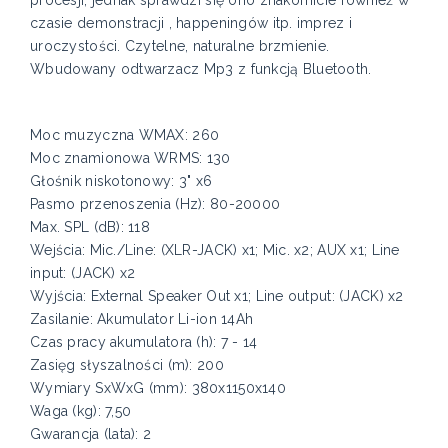
procesji, jednak sprawdzi się ono znakomicie również w
czasie demonstracji , happeningów itp. imprez i
uroczystości. Czytelne, naturalne brzmienie.
Wbudowany odtwarzacz Mp3 z funkcją Bluetooth.
Moc muzyczna WMAX: 260
Moc znamionowa WRMS: 130
Głośnik niskotonowy: 3" x6
Pasmo przenoszenia (Hz): 80-20000
Max. SPL (dB): 118
Wejścia: Mic./Line: (XLR-JACK) x1; Mic. x2; AUX x1; Line
input: (JACK) x2
Wyjścia: External Speaker Out x1; Line output: (JACK) x2
Zasilanie: Akumulator Li-ion 14Ah
Czas pracy akumulatora (h): 7 - 14
Zasięg słyszalności (m): 200
Wymiary SxWxG (mm): 380x1150x140
Waga (kg): 7,50
Gwarancja (lata): 2