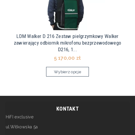
LDM Walker D 216 Zestaw pielgrzymkowy Walker
zawierający odbiornik mikrofonu bezprzewodowego
D216, 1...
5 170,00 zł
Wybierz opcje
KONTAKT
HiFI exclusive
ul.Witkowska 5a