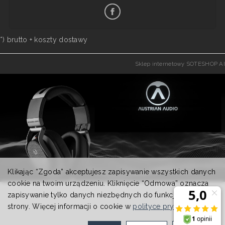
*) brutto +
koszty dostawy
Sklep internetowy SOTESHOP AI
Klikając “Zgoda” akceptujesz zapisywanie wszystkich danych
cookie na twoim urządzeniu. Kliknięcie “Odmowa” oznacza
zapisywanie tylko danych niezbędnych do funkcjonowania
strony. Więcej informacji o cookie w
polityce prywatności
.