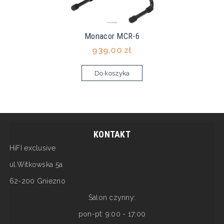
Monacor MCR-6
939,00 zł
Do koszyka
KONTAKT
HiFI exclusive
ul.Witkowska 5a
62-200 Gniezno
Salon czynny:
pon-pt: 9:00 - 17:00