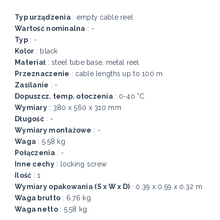
Typ urządzenia
: empty cable reel
Wartość nominalna
: -
Typ
: -
Kolor
: black
Materiał
: steel tube base, metal reel
Przeznaczenie
: cable lengths up to 100 m
Zasilanie
: -
Dopuszcz. temp. otoczenia
: 0-40 °C
Wymiary
: 380 x 560 x 310 mm
Długość
: -
Wymiary montażowe
: -
Waga
: 5.58 kg
Połączenia
: -
Inne cechy
: locking screw
Ilość
: 1
Wymiary opakowania (S x W x D)
: 0.39 x 0.59 x 0.32 m
Waga brutto
: 6.76 kg
Waga netto
: 5.58 kg