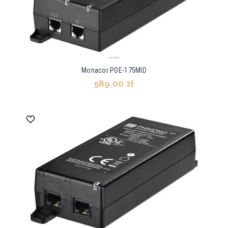
Monacor POE-175MID
589,00 zł