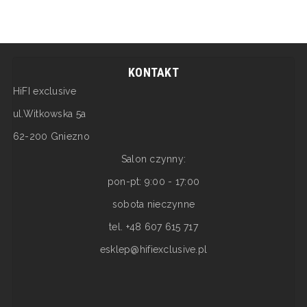
KONTAKT
HiFI exclusive
ul.Witkowska 5a
62-200 Gniezno
Salon czynny:
pon-pt: 9:00 - 17:00
sobota nieczynne
tel. +48 607 615 717
esklep@hifiexclusive.pl