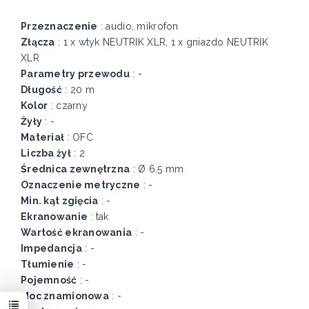
Przeznaczenie
: audio, mikrofon
Złącza
: 1 x wtyk NEUTRIK XLR, 1 x gniazdo NEUTRIK
XLR
Parametry przewodu
: -
Długość
: 20 m
Kolor
: czarny
Żyły
: -
Materiał
: OFC
Liczba żył
: 2
Średnica zewnętrzna
: Ø 6.5 mm
Oznaczenie metryczne
: -
Min. kąt zgięcia
: -
Ekranowanie
: tak
Wartość ekranowania
: -
Impedancja
: -
Tłumienie
: -
Pojemność
: -
Moc znamionowa
: -