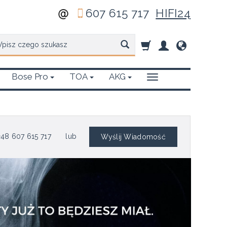
607 615 717
HIFI24
zukaj
Bose Pro
TOA
AKG
48 607 615 717
lub
Wyślij Wiadomość