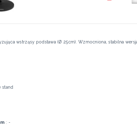
yzująca wstrząsy podstawa (Ø 25cm). Wzmocniona, stabilna wersj
 stand
ym
: -