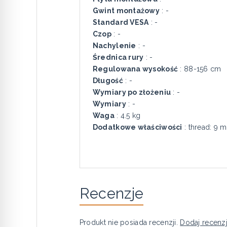
Gwint montażowy
: -
Standard VESA
: -
Czop
: -
Nachylenie
: -
Średnica rury
: -
Regulowana wysokość
: 88-156 cm
Długość
: -
Wymiary po złożeniu
: -
Wymiary
: -
Waga
: 4.5 kg
Dodatkowe właściwości
: thread: 9 
Recenzje
Produkt nie posiada recenzji.
Dodaj recenz