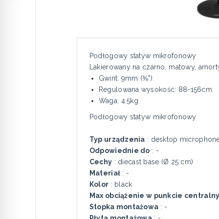
Podłogowy statyw mikrofonowy
Lakierowany na czarno, matowy, amort
Gwint: 9mm (⅜")
Regulowana wysokość: 88-156cm
Waga: 4.5kg
Podłogowy statyw mikrofonowy
Typ urządzenia
: desktop microphone
Odpowiednie do
: -
Cechy
: diecast base (Ø 25 cm)
Materiał
: -
Kolor
: black
Max obciążenie w punkcie centraln
Stopka montażowa
: -
Płyta montażowa
: -