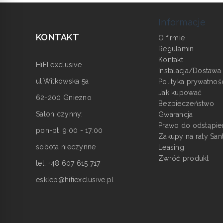
Informacje
KONTAKT
O firmie
Regulamin
Kontakt
HiFI exclusive
Instalacja/Dostawa
ul.Witkowska 5a
Polityka prywatnoś
Jak kupować
62-200 Gniezno
Bezpieczeństwo
Salon czynny:
Gwarancja
Prawo do odstąpie
pon-pt: 9:00 - 17:00
Zakupy na raty San
sobota nieczynne
Leasing
Zwróć produkt
tel. +48 607 615 717
esklep@hifiexclusive.pl