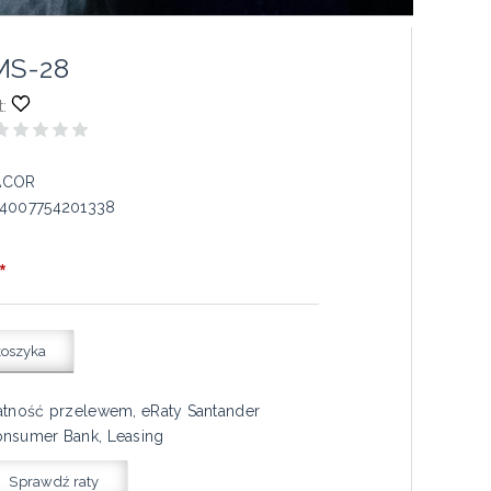
MS-28
:
ACOR
4007754201338
*
koszyka
atność przelewem, eRaty Santander
nsumer Bank, Leasing
Sprawdź raty