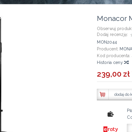
Monacor 
Obserwuj produkt
Dodaj recenzję:
MON2044
Producent:
MON
Kod producenta:
Historia ceny
239,00 zł 
dodaj do 
Pł
Co