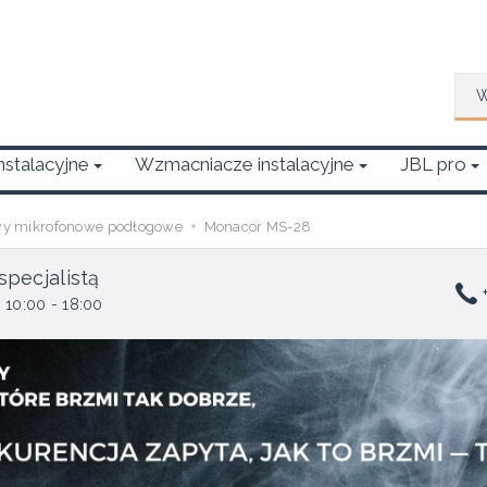
Wys
Instalacyjne
Wzmacniacze instalacyjne
JBL pro
wy mikrofonowe podłogowe
Monacor MS-28
specjalistą
+
 10:00 - 18:00