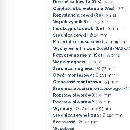
Dobroć całkowita (Qts)
: 0.40
Objętość ekwiwalentna (Vas)
: 2.7 l
Rezystancja cewki (Re)
: 3.2 Ω
Współczynnik BxL
: 4.30 Tm
Indukcyjność cewki (Le)
: 0.18 mH
Średnica cewki
: Ø 25 mm
Materiał korpusu cewki
: aluminium
Wychylenie liniowe (X<SUB>MAX</
Pow. czynna mem. (Sd)
: 55 cm2
Waga magnesu
: 240 g
Średnica magnesu
: Ø 72 mm
Otwór montażowy
: Ø 101 mm
Głębokość montażowa
: 54 mm
Średnica otworu montażowego
: Ø
Rozstaw otworów X
: 79 mm
Rozstaw otworów Y
: 79 mm
Wymiary
: Ø 124mm x 55mm
Średnica zewnętrzna
: Ø 124 mm
Szerokość
: Ø 124 mm
Wysokość
: -