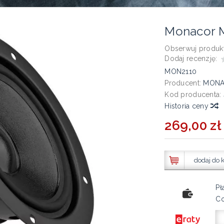
Monacor 
Obserwuj produkt
Dodaj recenzję:
MON2110
Producent:
MON
Kod producenta:
Historia ceny
269,00 zł 
dodaj do 
Pł
Co