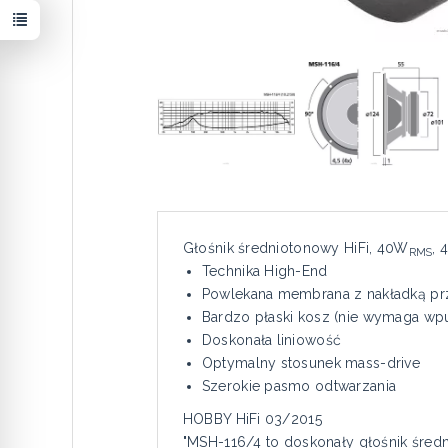
Głośnik średniotonowy HiFi, 40W
, 
RMS
Technika High-End
Powlekana membrana z nakładką p
Bardzo płaski kosz (nie wymaga wpu
Doskonała liniowość
Optymalny stosunek mass-drive
Szerokie pasmo odtwarzania
HOBBY HiFi 03/2015
"MSH-116/4 to doskonały głośnik średn