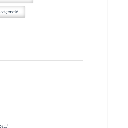
dostępność
ść."