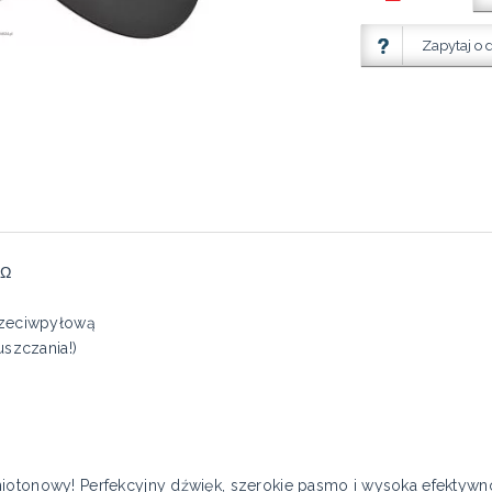
Zapytaj o 
4Ω
rzeciwpyłową
szczania!)
iotonowy! Perfekcyjny dźwięk, szerokie pasmo i wysoka efektywno