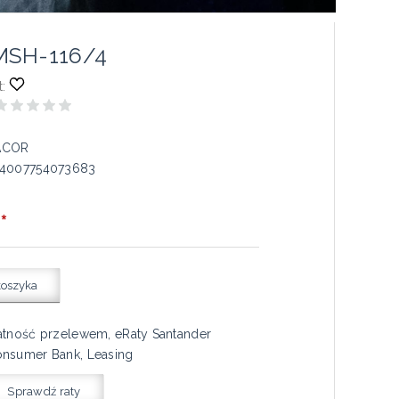
MSH-116/4
:
ACOR
4007754073683
*
koszyka
atność przelewem, eRaty Santander
nsumer Bank, Leasing
Sprawdź raty