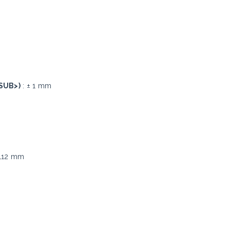
SUB>)
: ± 1 mm
 112 mm