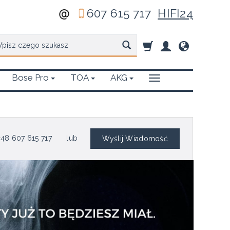
607 615 717
HIFI24
zukaj
Bose Pro
TOA
AKG
48 607 615 717
lub
Wyślij Wiadomość