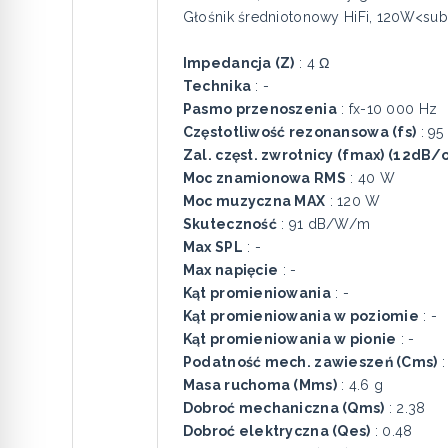
Głośnik średniotonowy HiFi, 120W<
Impedancja (Z)
: 4 Ω
Technika
: -
Pasmo przenoszenia
: fx-10 000 Hz
Częstotliwość rezonansowa (fs)
: 95
Zal. częst. zwrotnicy (fmax) (12dB/o
Moc znamionowa RMS
: 40 W
Moc muzyczna MAX
: 120 W
Skuteczność
: 91 dB/W/m
Max SPL
: -
Max napięcie
: -
Kąt promieniowania
: -
Kąt promieniowania w poziomie
: -
Kąt promieniowania w pionie
: -
Podatność mech. zawieszeń (Cms)
:
Masa ruchoma (Mms)
: 4.6 g
Dobroć mechaniczna (Qms)
: 2.38
Dobroć elektryczna (Qes)
: 0.48