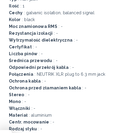
Ilość
: 1
Cechy
: galvanic isolation, balanced signal
Kolor
: black
Moc znamionowa RMS
: -
Rezystancja izolacji
: -
Wytrzymałość dielektryczna
: -
Certyfikat
: -
Liczba pinów
: -
Średnica przewodu
: -
Odpowiedni przekrój kabla
: -
Połączenia
: NEUTRIK XLR plug to 6.3 mm jack
Ochrona kabla
: -
Ochrona przed złamaniem kabla
: -
Stereo
: -
Mono
: -
Włączniki
: -
Materiał
: aluminium
Centr. mocowanie
: -
Rodzaj styku
: -