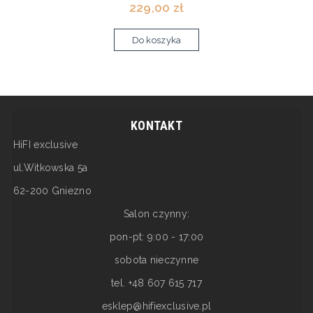
229,00 zł
Do koszyka
KONTAKT
HiFI exclusive
ul.Witkowska 5a
62-200 Gniezno
Salon czynny:
pon-pt: 9:00 - 17:00
sobota nieczynne
tel. +48 607 615 717
esklep@hifiexclusive.pl