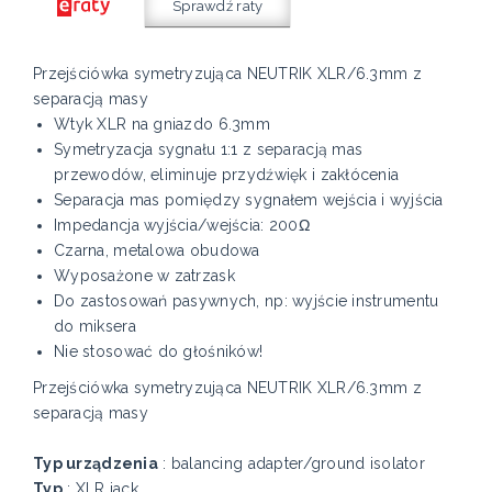
Sprawdź raty
Przejściówka symetryzująca NEUTRIK XLR/6.3mm z
separacją masy
Wtyk XLR na gniazdo 6.3mm
Symetryzacja sygnału 1:1 z separacją mas
przewodów, eliminuje przydźwięk i zakłócenia
Separacja mas pomiędzy sygnałem wejścia i wyjścia
Impedancja wyjścia/wejścia: 200Ω
Czarna, metalowa obudowa
Wyposażone w zatrzask
Do zastosowań pasywnych, np: wyjście instrumentu
do miksera
Nie stosować do głośników!
Przejściówka symetryzująca NEUTRIK XLR/6.3mm z
separacją masy
Typ urządzenia
: balancing adapter/ground isolator
Typ
: XLR jack