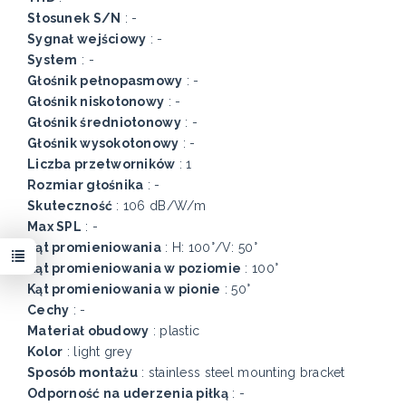
Stosunek S/N
: -
Sygnał wejściowy
: -
System
: -
Głośnik pełnopasmowy
: -
Głośnik niskotonowy
: -
Głośnik średniotonowy
: -
Głośnik wysokotonowy
: -
Liczba przetworników
: 1
Rozmiar głośnika
: -
Skuteczność
: 106 dB/W/m
Max SPL
: -
Kąt promieniowania
: H: 100°/V: 50°
Kąt promieniowania w poziomie
: 100°
Kąt promieniowania w pionie
: 50°
Cechy
: -
Materiał obudowy
: plastic
Kolor
: light grey
Sposób montażu
: stainless steel mounting bracket
Odporność na uderzenia piłką
: -