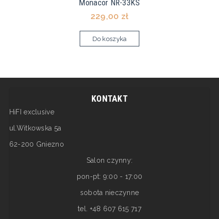
Monacor NR-33KS
229,00 zł
Do koszyka
KONTAKT
HiFI exclusive
ul.Witkowska 5a
62-200 Gniezno
Salon czynny:
pon-pt: 9:00 - 17:00
sobota nieczynne
tel. +48 607 615 717