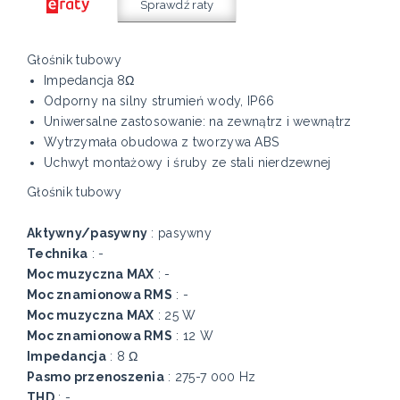
Sprawdź raty
Głośnik tubowy
Impedancja 8Ω
Odporny na silny strumień wody, IP66
Uniwersalne zastosowanie: na zewnątrz i wewnątrz
Wytrzymała obudowa z tworzywa ABS
Uchwyt montażowy i śruby ze stali nierdzewnej
Głośnik tubowy
Aktywny/pasywny
: pasywny
Technika
: -
Moc muzyczna MAX
: -
Moc znamionowa RMS
: -
Moc muzyczna MAX
: 25 W
Moc znamionowa RMS
: 12 W
Impedancja
: 8 Ω
Pasmo przenoszenia
: 275-7 000 Hz
THD
: -