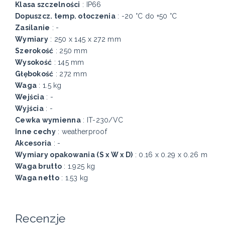
Klasa szczelności
: IP66
Dopuszcz. temp. otoczenia
: -20 °C do +50 °C
Zasilanie
: -
Wymiary
: 250 x 145 x 272 mm
Szerokość
: 250 mm
Wysokość
: 145 mm
Głębokość
: 272 mm
Waga
: 1.5 kg
Wejścia
: -
Wyjścia
: -
Cewka wymienna
: IT-230/VC
Inne cechy
: weatherproof
Akcesoria
: -
Wymiary opakowania (S x W x D)
: 0.16 x 0.29 x 0.26 m
Waga brutto
: 1.925 kg
Waga netto
: 1.53 kg
Recenzje