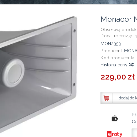
Monacor 
Obserwuj produkt
Dodaj recenzję:
MON2353
Producent:
MON
Kod producenta:
Historia ceny
229,00 zł 
dodaj do 
Pł
Co