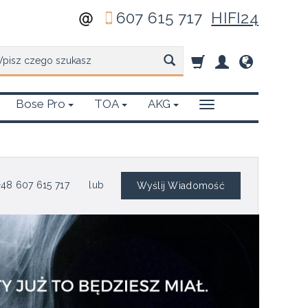
607 615 717
HIFI24
zukaj
Bose Pro
TOA
AKG
48 607 615 717
lub
Wyślij Wiadomość