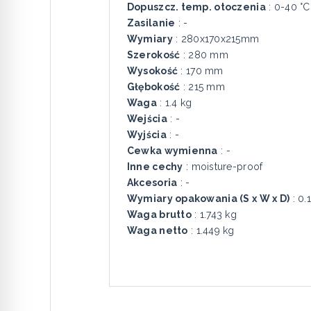
Dopuszcz. temp. otoczenia
: 0-40 °C
Zasilanie
: -
Wymiary
: 280x170x215mm
Szerokość
: 280 mm
Wysokość
: 170 mm
Głębokość
: 215 mm
Waga
: 1.4 kg
Wejścia
: -
Wyjścia
: -
Cewka wymienna
: -
Inne cechy
: moisture-proof
Akcesoria
: -
Wymiary opakowania (S x W x D)
: 0.
Waga brutto
: 1.743 kg
Waga netto
: 1.449 kg