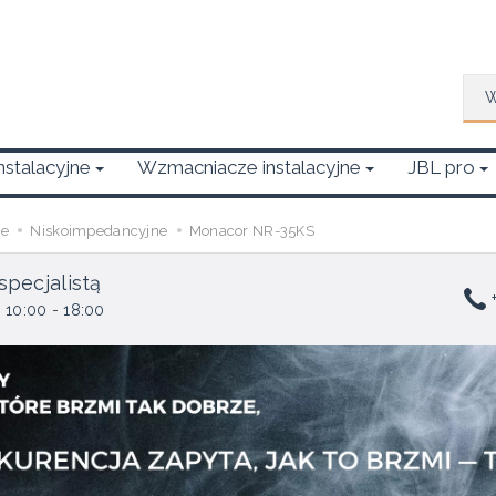
Wys
Instalacyjne
Wzmacniacze instalacyjne
JBL pro
we
Niskoimpedancyjne
Monacor NR-35KS
specjalistą
+
 10:00 - 18:00