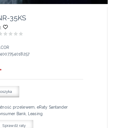
NR-35KS
:
ACOR
4007754018257
*
koszyka
atność przelewem, eRaty Santander
nsumer Bank, Leasing
Sprawdź raty