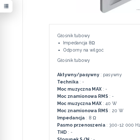
Głośnik tubowy
Impedancja 8Ω
Odporny na wilgoć
Głośnik tubowy
Aktywny/pasywny
: pasywny
Technika
: -
Moc muzyczna MAX
: -
Moc znamionowa RMS
: -
Moc muzyczna MAX
: 40 W
Moc znamionowa RMS
: 20 W
Impedancja
: 8 Ω
Pasmo przenoszenia
: 300-12 000 H
THD
: -
Stosunek S/N
: -