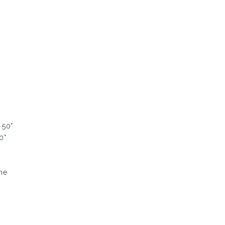
 50°
0°
ne