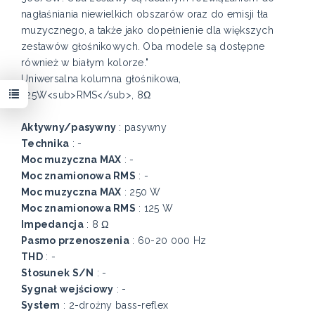
nagłaśniania niewielkich obszarów oraz do emisji tła
muzycznego, a także jako dopełnienie dla większych
zestawów głośnikowych. Oba modele są dostępne
również w białym kolorze."
Uniwersalna kolumna głośnikowa,
125W<sub>RMS</sub>, 8Ω
Aktywny/pasywny
: pasywny
Technika
: -
Moc muzyczna MAX
: -
Moc znamionowa RMS
: -
Moc muzyczna MAX
: 250 W
Moc znamionowa RMS
: 125 W
Impedancja
: 8 Ω
Pasmo przenoszenia
: 60-20 000 Hz
THD
: -
Stosunek S/N
: -
Sygnał wejściowy
: -
System
: 2-drożny bass-reflex