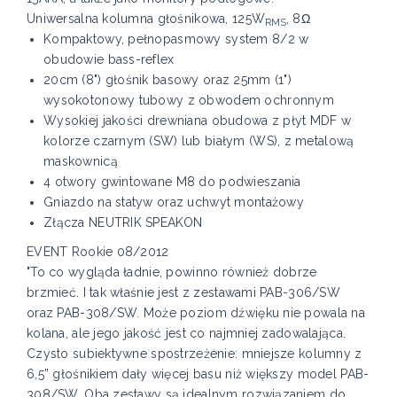
Uniwersalna kolumna głośnikowa, 125W
, 8Ω
RMS
Kompaktowy, pełnopasmowy system 8/2 w
obudowie bass-reflex
20cm (8") głośnik basowy oraz 25mm (1")
wysokotonowy tubowy z obwodem ochronnym
Wysokiej jakości drewniana obudowa z płyt MDF w
kolorze czarnym (SW) lub białym (WS), z metalową
maskownicą
4 otwory gwintowane M8 do podwieszania
Gniazdo na statyw oraz uchwyt montażowy
Złącza NEUTRIK SPEAKON
EVENT Rookie 08/2012
"To co wygląda ładnie, powinno również dobrze
brzmieć. I tak właśnie jest z zestawami PAB-306/SW
oraz PAB-308/SW. Może poziom dźwięku nie powala na
kolana, ale jego jakość jest co najmniej zadowalająca.
Czysto subiektywne spostrzeżenie: mniejsze kolumny z
6,5” głośnikiem dały więcej basu niż większy model PAB-
308/SW. Oba zestawy są idealnym rozwiązaniem do