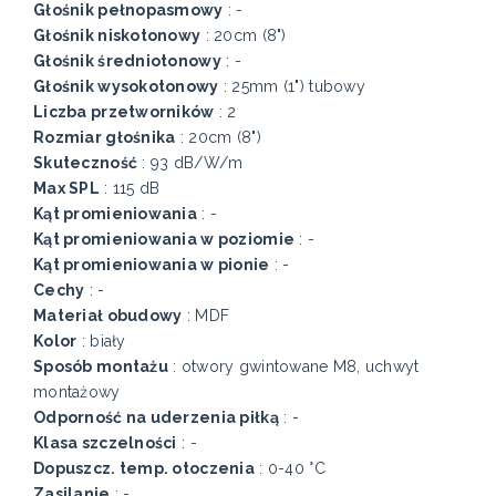
Głośnik pełnopasmowy
: -
Głośnik niskotonowy
: 20cm (8")
Głośnik średniotonowy
: -
Głośnik wysokotonowy
: 25mm (1") tubowy
Liczba przetworników
: 2
Rozmiar głośnika
: 20cm (8")
Skuteczność
: 93 dB/W/m
Max SPL
: 115 dB
Kąt promieniowania
: -
Kąt promieniowania w poziomie
: -
Kąt promieniowania w pionie
: -
Cechy
: -
Materiał obudowy
: MDF
Kolor
: biały
Sposób montażu
: otwory gwintowane M8, uchwyt
montażowy
Odporność na uderzenia piłką
: -
Klasa szczelności
: -
Dopuszcz. temp. otoczenia
: 0-40 °C
Zasilanie
: -