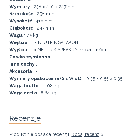
Wymiary
: 258 x 410 x 247mm
Szerokość
: 258 mm
Wysokość
: 410 mm
Głębokość
: 247 mm
Waga
: 7.5 kg
Wejścia
: 1 x NEUTRIK SPEAKON
Wyjścia
: 1 x NEUTRIK SPEAKON zrówn. in/out
Cewka wymienna
: -
Inne cechy
: -
Akcesoria
: -
Wymiary opakowania (S x W x D)
: 0.35 x 0.55 x 0.35 m
Waga brutto
: 11.08 kg
Waga netto
: 8.84 kg
Recenzje
Produkt nie posiada recenzji.
Dodaj recenzję