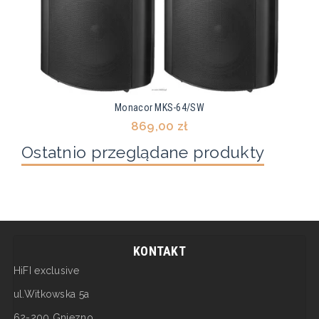
Monacor MKS-64/SW
869,00 zł
Ostatnio przeglądane produkty
KONTAKT
HiFI exclusive
ul.Witkowska 5a
62-200 Gniezno