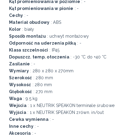
Kąt promieniowania w poziomie
: -
Kąt promieniowania w pionie
: -
Cechy
: -
Materiał obudowy
: ABS
Kolor
: biały
Sposób montażu
: uchwyt montażowy
Odporność na uderzenia piłką
: -
Klasa szczelności
: IP45
Dopuszcz. temp. otoczenia
: -30 °C do +40 °C
Zasilanie
: -
Wymiary
: 280 x 280 x 270mm
Szerokość
: 280 mm
Wysokość
: 280 mm
Głębokość
: 270 mm
Waga
: 9.5 kg
Wejścia
: 1 x NEUTRIK SPEAKON terminale śrubowe
Wyjścia
: 1 x NEUTRIK SPEAKON zrówn. in/out
Cewka wymienna
: -
Inne cechy
: -
Akcesoria
: -