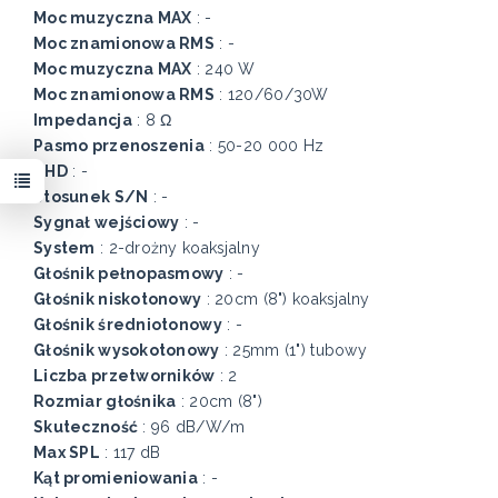
Moc muzyczna MAX
: -
Moc znamionowa RMS
: -
Moc muzyczna MAX
: 240 W
Moc znamionowa RMS
: 120/60/30W
Impedancja
: 8 Ω
Pasmo przenoszenia
: 50-20 000 Hz
THD
: -
Stosunek S/N
: -
Sygnał wejściowy
: -
System
: 2-drożny koaksjalny
Głośnik pełnopasmowy
: -
Głośnik niskotonowy
: 20cm (8") koaksjalny
Głośnik średniotonowy
: -
Głośnik wysokotonowy
: 25mm (1") tubowy
Liczba przetworników
: 2
Rozmiar głośnika
: 20cm (8")
Skuteczność
: 96 dB/W/m
Max SPL
: 117 dB
Kąt promieniowania
: -