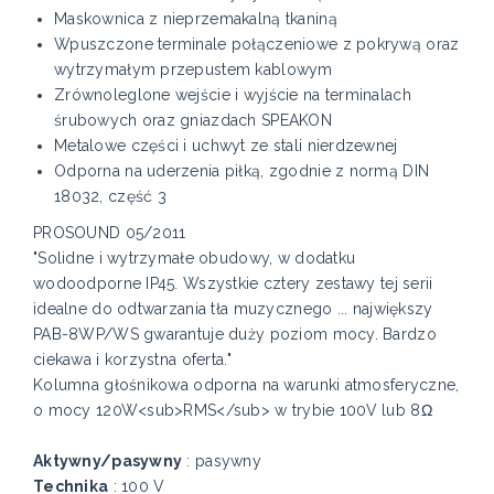
Maskownica z nieprzemakalną tkaniną
Wpuszczone terminale połączeniowe z pokrywą oraz
wytrzymałym przepustem kablowym
Zrównoleglone wejście i wyjście na terminalach
śrubowych oraz gniazdach SPEAKON
Metalowe części i uchwyt ze stali nierdzewnej
Odporna na uderzenia piłką, zgodnie z normą DIN
18032, część 3
PROSOUND 05/2011
"Solidne i wytrzymałe obudowy, w dodatku
wodoodporne IP45. Wszystkie cztery zestawy tej serii
idealne do odtwarzania tła muzycznego ... największy
PAB-8WP/WS gwarantuje duży poziom mocy. Bardzo
ciekawa i korzystna oferta."
Kolumna głośnikowa odporna na warunki atmosferyczne,
o mocy 120W<sub>RMS</sub> w trybie 100V lub 8Ω
Aktywny/pasywny
: pasywny
Technika
: 100 V