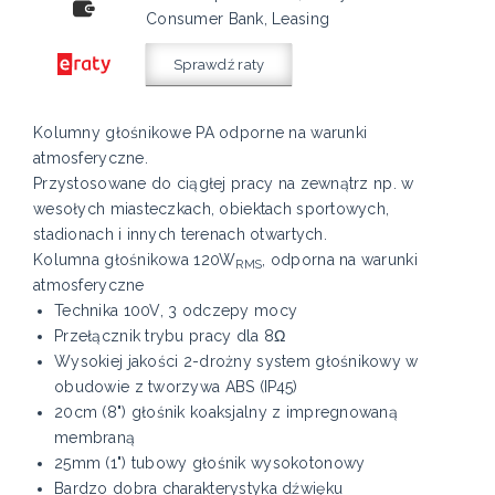
Consumer Bank, Leasing
Sprawdź raty
Kolumny głośnikowe PA odporne na warunki
atmosferyczne.
Przystosowane do ciągłej pracy na zewnątrz np. w
wesołych miasteczkach, obiektach sportowych,
stadionach i innych terenach otwartych.
Kolumna głośnikowa 120W
, odporna na warunki
RMS
atmosferyczne
Technika 100V, 3 odczepy mocy
Przełącznik trybu pracy dla 8Ω
Wysokiej jakości 2-drożny system głośnikowy w
obudowie z tworzywa ABS (IP45)
20cm (8") głośnik koaksjalny z impregnowaną
membraną
25mm (1") tubowy głośnik wysokotonowy
Bardzo dobra charakterystyka dźwięku