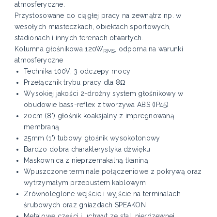
atmosferyczne.
Przystosowane do ciągłej pracy na zewnątrz np. w
wesołych miasteczkach, obiektach sportowych,
stadionach i innych terenach otwartych.
Kolumna głośnikowa 120W
, odporna na warunki
RMS
atmosferyczne
Technika 100V, 3 odczepy mocy
Przełącznik trybu pracy dla 8Ω
Wysokiej jakości 2-drożny system głośnikowy w
obudowie bass-reflex z tworzywa ABS (IP45)
20cm (8") głośnik koaksjalny z impregnowaną
membraną
25mm (1") tubowy głośnik wysokotonowy
Bardzo dobra charakterystyka dźwięku
Maskownica z nieprzemakalną tkaniną
Wpuszczone terminale połączeniowe z pokrywą oraz
wytrzymałym przepustem kablowym
Zrównoleglone wejście i wyjście na terminalach
śrubowych oraz gniazdach SPEAKON
Metalowe części i uchwyt ze stali nierdzewnej