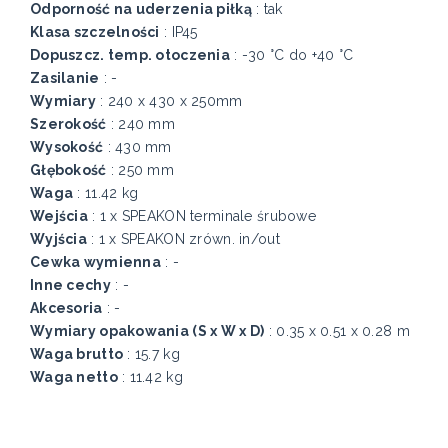
Odporność na uderzenia piłką
: tak
Klasa szczelności
: IP45
Dopuszcz. temp. otoczenia
: -30 °C do +40 °C
Zasilanie
: -
Wymiary
: 240 x 430 x 250mm
Szerokość
: 240 mm
Wysokość
: 430 mm
Głębokość
: 250 mm
Waga
: 11.42 kg
Wejścia
: 1 x SPEAKON terminale śrubowe
Wyjścia
: 1 x SPEAKON zrówn. in/out
Cewka wymienna
: -
Inne cechy
: -
Akcesoria
: -
Wymiary opakowania (S x W x D)
: 0.35 x 0.51 x 0.28 m
Waga brutto
: 15.7 kg
Waga netto
: 11.42 kg