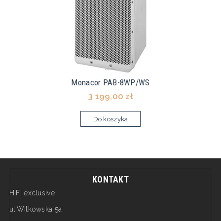
Monacor PAB-8WP/WS
3 199,00 zł
Do koszyka
KONTAKT
HiFI exclusive
ul.Witkowska 5a