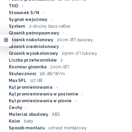
THD
: -
Stosunek S/N
: -
Sygnał wejściowy
: -
System
: 2-drożny bass-reflex
Głośnik pełnopasmowy
: -
Głośnik niskotonowy
: 20cm (8") basowy
Głośnik średniotonowy
: -
Głośnik wysokotonowy
: 25mm (1") tubowy
Liczba przetworników
: 2
Rozmiar głośnika
: 20cm (8")
Skuteczność
: 96 dB/W/m
Max SPL
: 117 dB
Kąt promieniowania
: -
Kąt promieniowania w poziomie
: -
Kąt promieniowania w pionie
: -
Cechy
: -
Materiał obudowy
: ABS
Kolor
: biały
Sposób montażu
: uchwyt montażowy