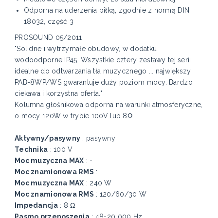
Odporna na uderzenia piłką, zgodnie z normą DIN
18032, część 3
PROSOUND 05/2011
"Solidne i wytrzymałe obudowy, w dodatku
wodoodporne IP45. Wszystkie cztery zestawy tej serii
idealne do odtwarzania tła muzycznego ... największy
PAB-8WP/WS gwarantuje duży poziom mocy. Bardzo
ciekawa i korzystna oferta."
Kolumna głośnikowa odporna na warunki atmosferyczne,
o mocy 120W w trybie 100V lub 8Ω
Aktywny/pasywny
: pasywny
Technika
: 100 V
Moc muzyczna MAX
: -
Moc znamionowa RMS
: -
Moc muzyczna MAX
: 240 W
Moc znamionowa RMS
: 120/60/30 W
Impedancja
: 8 Ω
Pasmo przenoszenia
: 48-20 000 Hz