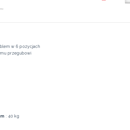
blem w 6 pozycjach
nemu przegubowi
ym
: 40 kg