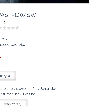
PAST-120/SW
:
ACOR
4007754201284
*
koszyka
atność przelewem, eRaty Santander
nsumer Bank, Leasing
Sprawdź raty