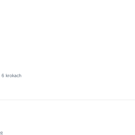
w 6 krokach
ję