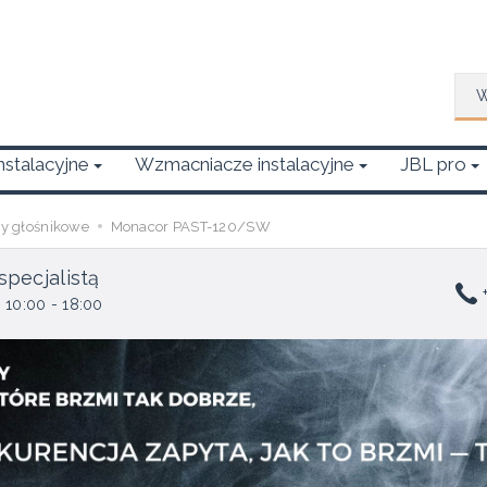
Wys
Instalacyjne
Wzmacniacze instalacyjne
JBL pro
wy głośnikowe
Monacor PAST-120/SW
specjalistą
+
 10:00 - 18:00