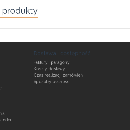
 produkty
Dostawa i dostępność
Faktury i paragony
Koszty dostawy
Czas realizacji zamówień
Sposoby płatności
ci
nia
tander