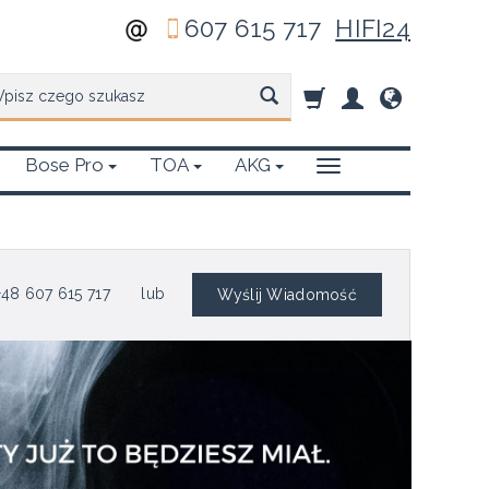
607 615 717
HIFI24
zukaj
Bose Pro
TOA
AKG
48 607 615 717
lub
Wyślij Wiadomość