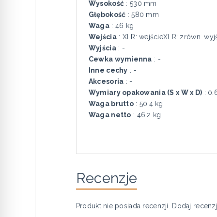
Wysokość
: 530 mm
Głębokość
: 580 mm
Waga
: 46 kg
Wejścia
: XLR: wejścieXLR: zrówn. wyj
Wyjścia
: -
Cewka wymienna
: -
Inne cechy
: -
Akcesoria
: -
Wymiary opakowania (S x W x D)
: 0.
Waga brutto
: 50.4 kg
Waga netto
: 46.2 kg
Recenzje
Produkt nie posiada recenzji.
Dodaj recenz