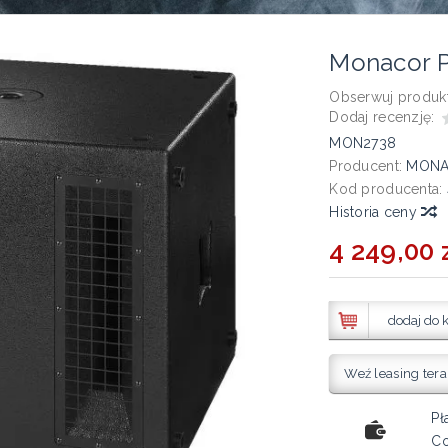
Monacor 
Obserwuj produkt
Dodaj recenzję:
MON2738
Producent:
MON
Kod producenta:
Historia ceny
4 249,00 z
dodaj do 
Weź leasing tera
Pł
Co