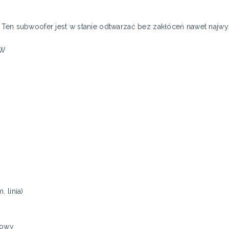
. Ten subwoofer jest w stanie odtwarzać bez zakłóceń nawet najw
0W
 linia)
sowy