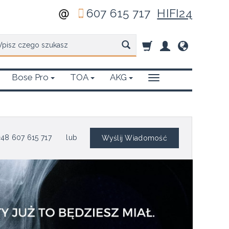
607 615 717
HIFI24
zukaj
Bose Pro
TOA
AKG
48 607 615 717
lub
Wyślij Wiadomość