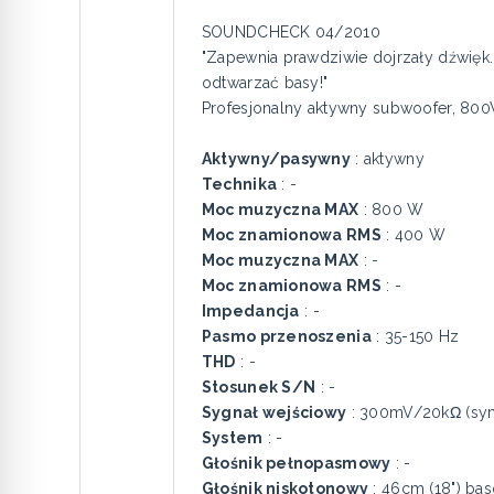
SOUNDCHECK 04/2010
"Zapewnia prawdziwie dojrzały dźwięk
odtwarzać basy!"
Profesjonalny aktywny subwoofer, 80
Aktywny/pasywny
: aktywny
Technika
: -
Moc muzyczna MAX
: 800 W
Moc znamionowa RMS
: 400 W
Moc muzyczna MAX
: -
Moc znamionowa RMS
: -
Impedancja
: -
Pasmo przenoszenia
: 35-150 Hz
THD
: -
Stosunek S/N
: -
Sygnał wejściowy
: 300mV/20kΩ (sym.
System
: -
Głośnik pełnopasmowy
: -
Głośnik niskotonowy
: 46cm (18") ba