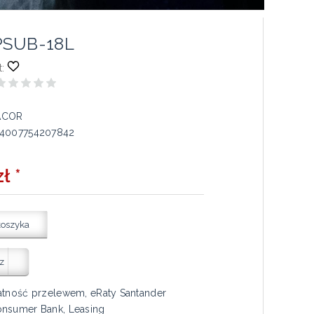
PSUB-18L
:
ACOR
4007754207842
ł *
koszyka
z
atność przelewem, eRaty Santander
nsumer Bank, Leasing