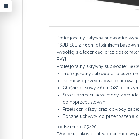
Profesjonalny aktywny subwoofer wys
PSUB-18L z 46cm głośnikiem basowy
wysokiej skuteczności oraz doskonałe
RAY!
Profesjonalny aktywny subwoofer, 80
Profesjonalny subwoofer o dużej mo
Pasmowo-przepustowa obudowa, pod
Głośnik basowy 46cm (18") o duży
Sekcja wzmacniacza mocy z wbudowa
dolnoprzepustowym
Przełącznik fazy oraz obwody zabe
Boczne uchwyty do przenoszenia or
tools4music 05/2011
"Wysokiej jakości subwoofer, moc wy