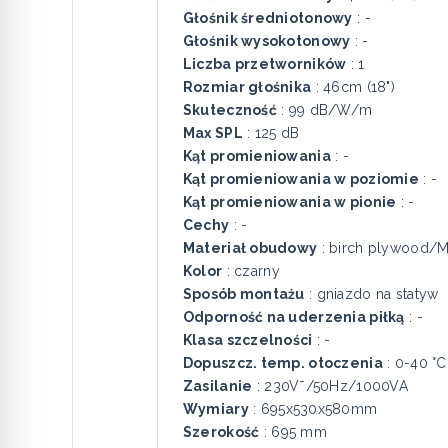
Głośnik średniotonowy
: -
Głośnik wysokotonowy
: -
Liczba przetworników
: 1
Rozmiar głośnika
: 46cm (18")
Skuteczność
: 99 dB/W/m
Max SPL
: 125 dB
Kąt promieniowania
: -
Kąt promieniowania w poziomie
: -
Kąt promieniowania w pionie
: -
Cechy
: -
Materiał obudowy
: birch plywood/
Kolor
: czarny
Sposób montażu
: gniazdo na statyw
Odporność na uderzenia piłką
: -
Klasa szczelności
: -
Dopuszcz. temp. otoczenia
: 0-40 °C
Zasilanie
: 230V˜/50Hz/1000VA
Wymiary
: 695x530x580mm
Szerokość
: 695 mm