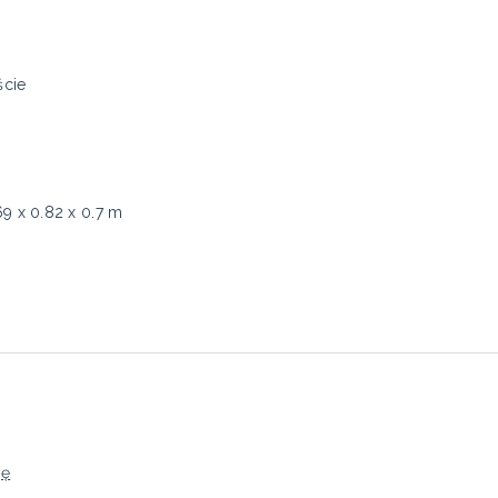
ście
69 x 0.82 x 0.7 m
ję