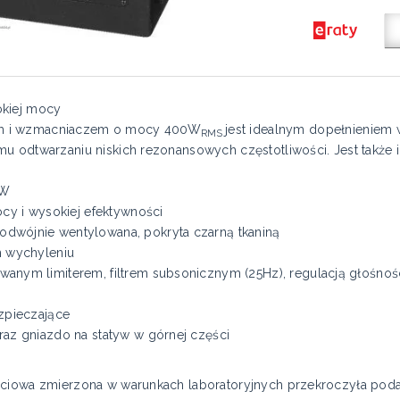
okiej mocy
m i wzmacniaczem o mocy 400W
jest idealnym dopełnieniem 
RMS
mu odtwarzaniu niskich rezonansowych częstotliwości. Jest także
0W
cy i wysokiej efektywności
wójnie wentylowana, pokryta czarną tkaniną
m wychyleniu
nym limiterem, filtrem subsonicznym (25Hz), regulacją głośnośc
zpieczające
az gniazdo na statyw w górnej części
jściowa zmierzona w warunkach laboratoryjnych przekroczyła po