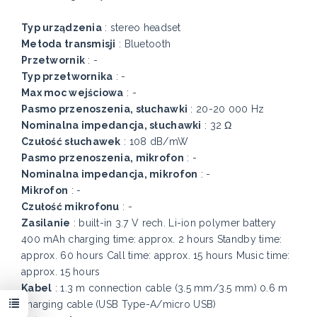
Typ urządzenia
: stereo headset
Metoda transmisji
: Bluetooth
Przetwornik
: -
Typ przetwornika
: -
Max moc wejściowa
: -
Pasmo przenoszenia, słuchawki
: 20-20 000 Hz
Nominalna impedancja, słuchawki
: 32 Ω
Czułość słuchawek
: 108 dB/mW
Pasmo przenoszenia, mikrofon
: -
Nominalna impedancja, mikrofon
: -
Mikrofon
: -
Czułość mikrofonu
: -
Zasilanie
: built-in 3.7 V rech. Li-ion polymer battery
400 mAh charging time: approx. 2 hours Standby time:
approx. 60 hours Call time: approx. 15 hours Music time:
approx. 15 hours
Kabel
: 1.3 m connection cable (3.5 mm/3.5 mm) 0.6 m
charging cable (USB Type-A/micro USB)