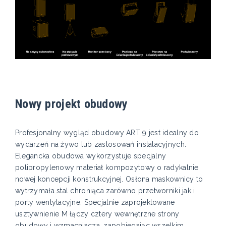
Nowy projekt obudowy
Profesjonalny wygląd obudowy ART 9 jest idealny do
wydarzeń na żywo lub zastosowań instalacyjnych.
Elegancka obudowa wykorzystuje specjalny
polipropylenowy materiał kompozytowy o radykalnie
nowej koncepcji konstrukcyjnej. Osłona maskownicy to
wytrzymała stal chroniąca zarówno przetworniki jak i
porty wentylacyjne. Specjalnie zaprojektowane
usztywnienie M łączy cztery wewnętrzne strony
obudowy i wzmacniacza, zapobiegając wszelkim