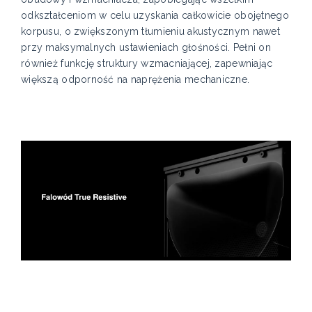
odkształceniom w celu uzyskania całkowicie obojętnego
korpusu, o zwiększonym tłumieniu akustycznym nawet
przy maksymalnych ustawieniach głośności. Pełni on
również funkcję struktury wzmacniającej, zapewniając
większą odporność na naprężenia mechaniczne.