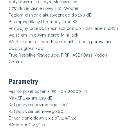
dotykowym i zdalnym sterowaniem
1,75" driver ciśnieniowy i 10" Woofer
Poziom ciśnienia akustycznego do 130 dB
Bi-amping klasy D o mocy 2100 W
Podwójny przedwzmacniacz combo z zasilaniem 48V i
wejściem liniowym stereo Mini-jack
Wejście audio stereo Bluetooth® z opcją parowania
dwóch głośników
True Resistive Waveguide, FiRPHASE i Bass Motion
Control
Parametry
Pasmo przenoszenia: 50 Hz ÷ 20000 Hz
Max SPL @ 1m: 130 dB
Kąt pokrycia poziomego: 100°
Kąt pokrycia pionowego:60°
Driver ciśnieniowy:1 x 1.0″, 1.75″ v.c
Woofer:10″, 2.5″ v.c