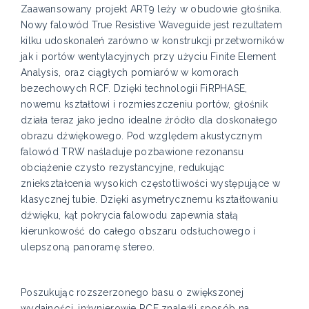
Zaawansowany projekt ART9 leży w obudowie głośnika.
Nowy falowód True Resistive Waveguide jest rezultatem
kilku udoskonaleń zarówno w konstrukcji przetworników
jak i portów wentylacyjnych przy użyciu Finite Element
Analysis, oraz ciągłych pomiarów w komorach
bezechowych RCF. Dzięki technologii FiRPHASE,
nowemu kształtowi i rozmieszczeniu portów, głośnik
działa teraz jako jedno idealne źródło dla doskonałego
obrazu dźwiękowego. Pod względem akustycznym
falowód TRW naśladuje pozbawione rezonansu
obciążenie czysto rezystancyjne, redukując
zniekształcenia wysokich częstotliwości występujące w
klasycznej tubie. Dzięki asymetrycznemu kształtowaniu
dźwięku, kąt pokrycia falowodu zapewnia stałą
kierunkowość do całego obszaru odsłuchowego i
ulepszoną panoramę stereo.
Poszukując rozszerzonego basu o zwiększonej
wydajności, inżynierowie RCF znaleźli sposób na