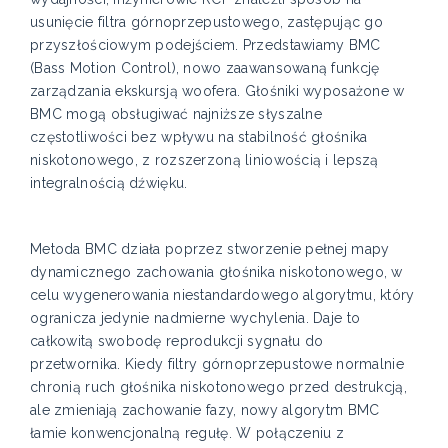
usunięcie filtra górnoprzepustowego, zastępując go
przyszłościowym podejściem. Przedstawiamy BMC
(Bass Motion Control), nowo zaawansowaną funkcję
zarządzania ekskursją woofera. Głośniki wyposażone w
BMC mogą obsługiwać najniższe słyszalne
częstotliwości bez wpływu na stabilność głośnika
niskotonowego, z rozszerzoną liniowością i lepszą
integralnością dźwięku.
Metoda BMC działa poprzez stworzenie pełnej mapy
dynamicznego zachowania głośnika niskotonowego, w
celu wygenerowania niestandardowego algorytmu, który
ogranicza jedynie nadmierne wychylenia. Daje to
całkowitą swobodę reprodukcji sygnału do
przetwornika. Kiedy filtry górnoprzepustowe normalnie
chronią ruch głośnika niskotonowego przed destrukcją,
ale zmieniają zachowanie fazy, nowy algorytm BMC
łamie konwencjonalną regułę. W połączeniu z