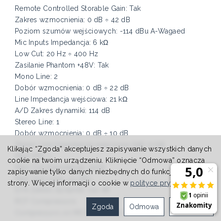
Remote Controlled Storable Gain: Tak
Zakres wzmocnienia: 0 dB ÷ 42 dB
Poziom szumów wejściowych: -114 dBu A-Wagaed
Mic Inputs Impedancja: 6 kΩ
Low Cut: 20 Hz ÷ 400 Hz
Zasilanie Phantom +48V: Tak
Mono Line: 2
Dobór wzmocnienia: 0 dB ÷ 22 dB
Line Impedancja wejściowa: 21 kΩ
A/D Zakres dynamiki: 114 dB
Stereo Line: 1
Dobór wzmocnienia: 0 dB ÷ 10 dB
Stereo Line Impedancja wejściowa (kΩ) 13 kΩ
Klikając “Zgoda” akceptujesz zapisywanie wszystkich danych
Main MIX: 1
cookie na twoim urządzeniu. Kliknięcie “Odmowa” oznacza
Main Out Impedancja: 150Ω
zapisywanie tylko danych niezbędnych do funkcjonowania
Main Out Level: 22 dBu
strony. Więcej informacji o cookie w
polityce prywatności
.
D/A Zakres dynamiki: 114 dB
RCF Compressors:
Zgoda
Odmowa
Ustawienia
Compressors on MIC/LINE CH1 & CH2 Inputs