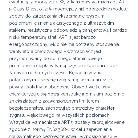
ewolucją. Z mocą 2100 W, 2-kanałowy wzmacniacz ART
9 Class-D jest o 50% mocniejszy niż poprzednie modele,
zdolny do zarządzania ekstremalnie wysokimi
poziomami ciśnienia akustycznego z ultraszybkim
atakiem, realistyczną odpowiedzią transjentową i bardzo
niską temperaturą strat. ART 9 jest bardzo
energooszczędny, więc nie ma potrzeby stosowania
wentylatora chłodzącego - wzmacniacz jest
przymocowany do solidnego aluminiowego
promiennika ciepła w tylnej części urządzenia - bez
żadnych ruchomych części. Będąc fizycznie
połączonym z wewnętrzną ramą, wzmacniacz jest
pewny i solidny w obudowie. Obwód wejściowy
charakteryzuje się nową konstrukcją o niskim poziomie
zniekształceń z zaawansowanym limiterem
bezpieczeństwa, zachowując prawdziwy charakter
sygnału wejściowego na wszystkich poziomach.
Wszystkie wzmacniacze ART 9 zostały zaprojektowane
zgodnie z normą EN62368-1 w celu zapewnienia
maksymalnego bezpieczeństwa i wyposażone są w