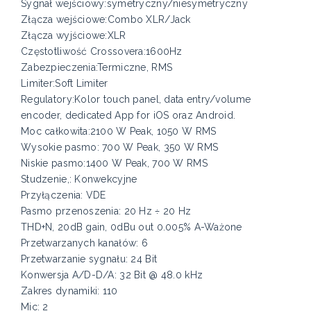
Sygnał wejściowy:symetryczny/niesymetryczny
Złącza wejściowe:Combo XLR/Jack
Złącza wyjściowe:XLR
Częstotliwość Crossovera:1600Hz
Zabezpieczenia:Termiczne, RMS
Limiter:Soft Limiter
Regulatory:Kolor touch panel, data entry/volume
encoder, dedicated App for iOS oraz Android.
Moc całkowita:2100 W Peak, 1050 W RMS
Wysokie pasmo: 700 W Peak, 350 W RMS
Niskie pasmo:1400 W Peak, 700 W RMS
Studzenie,: Konwekcyjne
Przyłączenia: VDE
Pasmo przenoszenia: 20 Hz ÷ 20 Hz
THD+N, 20dB gain, 0dBu out 0.005% A-Ważone
Przetwarzanych kanałów: 6
Przetwarzanie sygnału: 24 Bit
Konwersja A/D-D/A: 32 Bit @ 48.0 kHz
Zakres dynamiki: 110
Mic: 2