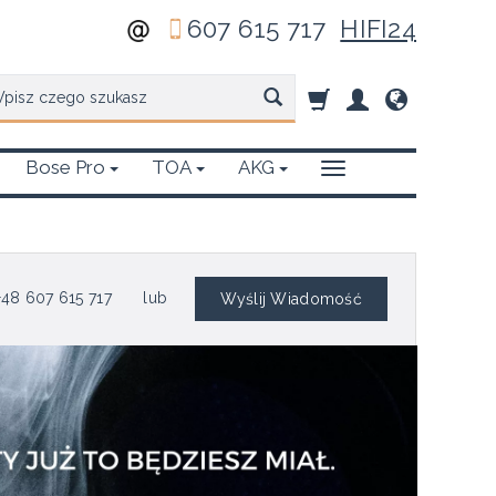
607 615 717
HIFI24
zukaj
Bose Pro
TOA
AKG
48 607 615 717
lub
Wyślij Wiadomość