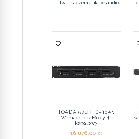
odtwarzaczem plików audio
g
TOA DA-500FH Cyfrowy
T
Wzmacniacz Mocy 4-
w
kanałowy
16 076,00 zł