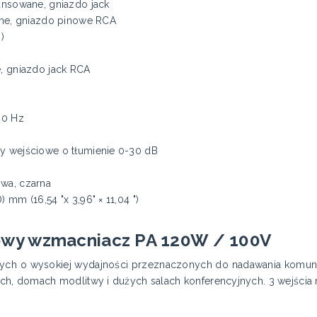
lansowane, gniazdo jack
czne, gniazdo pinowe RCA
)
e, gniazdo jack RCA
00 Hz
ły wejściowe o tłumienie 0-30 dB
owa, czarna
 mm (16,54 "x 3,96" × 11,04 ")
owy wzmacniacz PA 120W / 100V
ch o wysokiej wydajności przeznaczonych do nadawania komunik
kach, domach modlitwy i dużych salach konferencyjnych. 3 wejścia