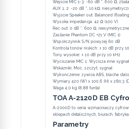
Wejście MIC 1-3: -60 dB *, 600 Ω, zba
AUX 1, 2: -20 dB *, 10 kΩ, niesymetry
Wyjście Speaker out: Balanced (floating
Wysoka impedancja: 42 Ω (100 V)
Rec out: 0 dB *, 600 Ω, niesymetryczn
Zasilanie Phantom DC +21 V (MIC 1)
Współczynnik S/N powyżej 60 dB
Kontrola tonów niskich: ± 10 dB przy 1
Tony wysokie: ± 10 dB przy 10 kHz
Wyciszanie MIC 1: Wycisza inne sygna
Wskaźniki: Moc, szczyt, sygnał
Wykończenie: żywica ABS, blacha stal
Wymiary 420 (W) x 100,6 (H) x 280,3 (D)
Waga 4,0 kg (8,88 funta)
TOA A-2120D EB Cyfr
A-2000D to seria wzmacniaczy cyfrowy
sklepach detalicznych, biurach, fabry
Parametry