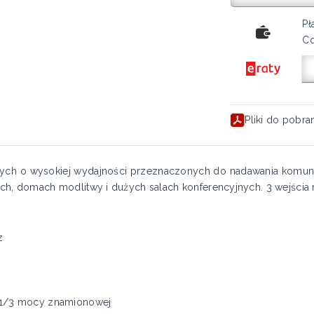
Pł
Co
Pliki do pobra
ch o wysokiej wydajności przeznaczonych do nadawania komunik
kach, domach modlitwy i dużych salach konferencyjnych. 3 wejścia
z
z, 1/3 mocy znamionowej