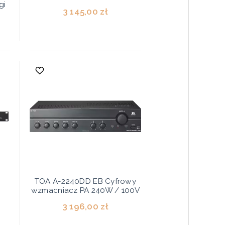
gi
3 145,00 zł
TOA A-2240DD EB Cyfrowy
wzmacniacz PA 240W / 100V
3 196,00 zł