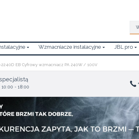
Wys
Instalacyjne
Wzmacniacze instalacyjne
JBL pro
-2240D EB Cyfrowy wzmacniacz PA 240W / 100V
specjalistą
+
 10:00 - 18:00