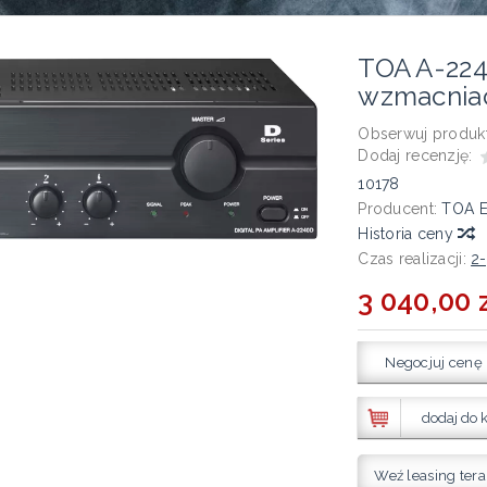
TOA A-22
wzmacniac
Obserwuj produkt
Dodaj recenzję:
10178
Producent:
TOA E
Historia ceny
Czas realizacji:
2-
3 040,00 z
Negocjuj cenę
dodaj do 
Weź leasing tera