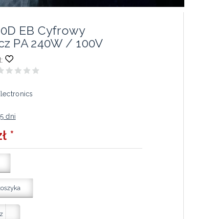
40D EB Cyfrowy
z PA 240W / 100V
:
lectronics
5 dni
ł *
koszyka
z