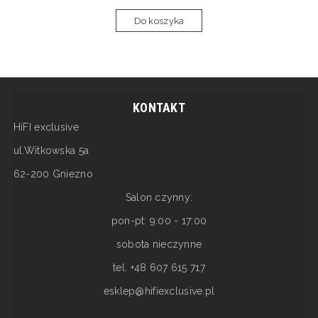
Do koszyka
KONTAKT
HiFI exclusive
ul.Witkowska 5a
62-200 Gniezno
Salon czynny:
pon-pt: 9:00 - 17:00
sobota nieczynne
tel. +48 607 615 717
esklep@hifiexclusive.pl