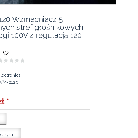
120 Wzmacniacz 5
nych stref głośnikowych
gi 100V z regulacją 120
:
lectronics
VM-2120
ł *
koszyka