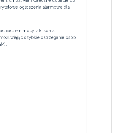
kiem, umożliwia skuteczne dotarcie do
rytetowe ogłoszenia alarmowe dla
zmacniaczem mocy z kilkoma
możliwiając szybkie ostrzeganie osób
GM).