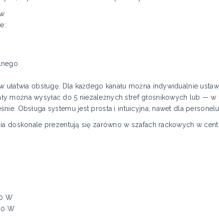
ów
e:
lnego
ów ułatwia obsługę. Dla każdego kanału można indywidualnie usta
y można wysyłać do 5 niezależnych stref głośnikowych lub — w 
ie. Obsługa systemu jest prosta i intuicyjna, nawet dla personelu
ia doskonale prezentują się zarówno w szafach rackowych w centr
20 W
40 W