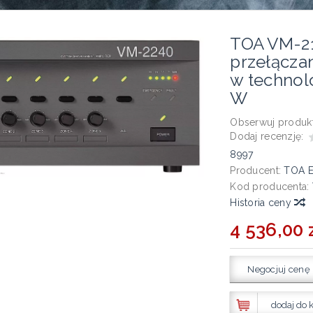
TOA VM-2
przełącza
w technolo
W
Obserwuj produkt
Dodaj recenzję:
8997
Producent:
TOA E
Kod producenta:
Historia ceny
4 536,00 z
Negocjuj cenę
dodaj do 