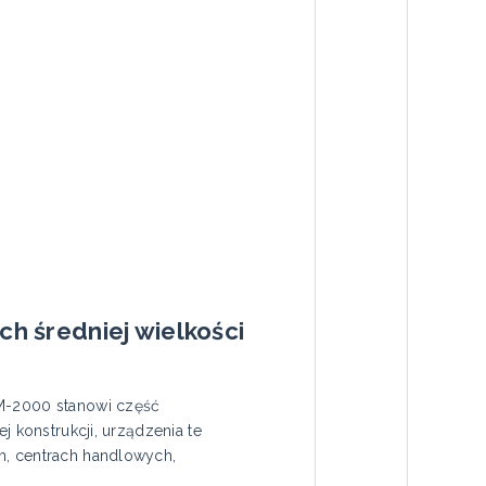
h średniej wielkości
VM-2000 stanowi część
j konstrukcji, urządzenia te
h, centrach handlowych,