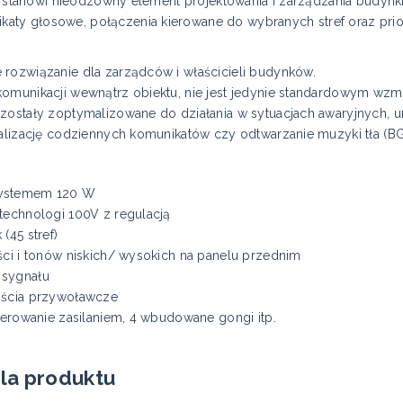
ziś stanowi nieodzowny element projektowania i zarządzania budyn
ty głosowe, połączenia kierowane do wybranych stref oraz prio
rozwiązanie dla zarządców i właścicieli budynków.
komunikacji wewnątrz obiektu, nie jest jedynie standardowym w
zostały zoptymalizowane do działania w sytuacjach awaryjnych, u
ealizację codziennych komunikatów czy odtwarzanie muzyki tła (B
systemem 120 W
technologi 100V z regulacją
(45 stref)
ści i tonów niskich/ wysokich na panelu przednim
 sygnału
jścia przywoławcze
terowanie zasilaniem, 4 wbudowane gongi itp.
la produktu