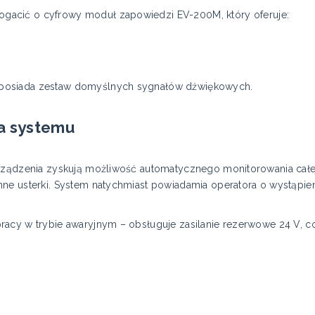
acić o cyfrowy moduł zapowiedzi EV-200M, który oferuje:
posiada zestaw domyślnych sygnałów dźwiękowych.
ka systemu
rządzenia zyskują możliwość automatycznego monitorowania całej 
ne usterki. System natychmiast powiadamia operatora o wystąpie
acy w trybie awaryjnym – obsługuje zasilanie rezerwowe 24 V, co