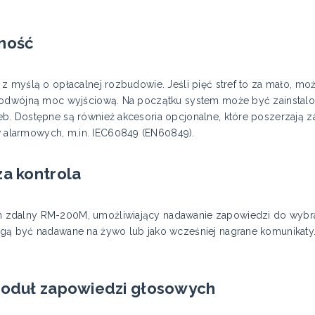
zność
z myślą o opłacalnej rozbudowie. Jeśli pięć stref to za mało, m
podwójną moc wyjściową. Na początku system może być zainstalo
. Dostępne są również akcesoria opcjonalne, które poszerzają za
alarmowych, m.in. IEC60849 (EN60849).
za kontrola
zdalny RM-200M, umożliwiający nadawanie zapowiedzi do wybrany
ogą być nadawane na żywo lub jako wcześniej nagrane komunika
 moduł zapowiedzi głosowych