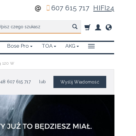
607 615 717
HIFI24
zukaj
Bose Pro
TOA
AKG
ą 120 W
48 607 615 717
lub
Wyślij Wiadomość