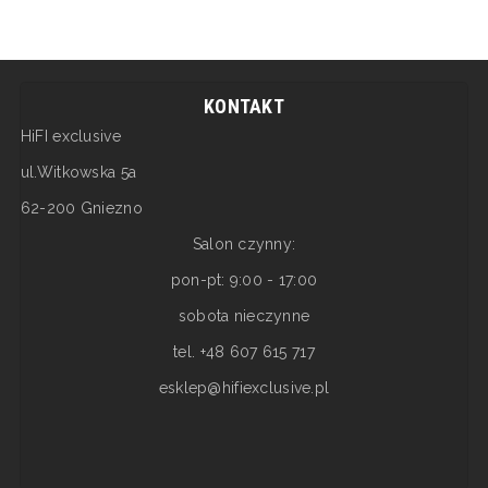
KONTAKT
HiFI exclusive
ul.Witkowska 5a
62-200 Gniezno
Salon czynny:
pon-pt: 9:00 - 17:00
sobota nieczynne
tel. +48 607 615 717
esklep@hifiexclusive.pl