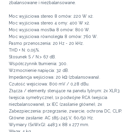
zbalansowane i niezbalansowane.
Moc wyjściowa stereo 8 omów: 220 W x2.
Moc wyjściowa stereo 4 omy: 400 W x2.
Moc wyjściowa mostka 8 omów: 800 W.
Moc wyjściowa równoległa 8 omów: 760 W.
Pasmo przenoszenia: 20 Hz - 20 kHz.
THD + N: 0,05%.
Stosunek S / N:> 67 dB.
Współczynnik tłumienia: 300.
Wzmocnienie napięcia: 32 dB.
Impedancja wejściowa: 20 kΩ (zbalansowana).
Czułość wejściowa: 800 mV / 0,28 dBu.
Złącza / elementy sterujące na panelu tylnym: 2x XLR3
(wejścia symetryczne), 1x podwójne RCA (wejścia
niezbalansowane), 1x IEC (zasilanie główne), 2x
Zabezpieczenia: przegrzanie, zwarcie, ochrona DC, CLIP.
Główne zasilanie: AC 185-245 V, 60/50 Hz.
Wymiary (SxWxG): 4483 x 88 x 277 mm.
Waga: 4 kg.