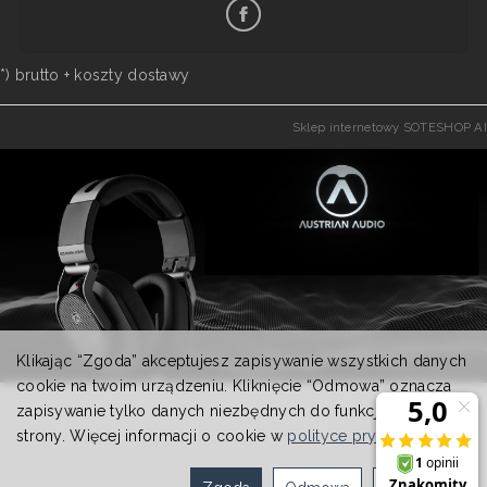
*) brutto +
koszty dostawy
Sklep internetowy SOTESHOP AI
Klikając “Zgoda” akceptujesz zapisywanie wszystkich danych
cookie na twoim urządzeniu. Kliknięcie “Odmowa” oznacza
zapisywanie tylko danych niezbędnych do funkcjonowania
strony. Więcej informacji o cookie w
polityce prywatności
.