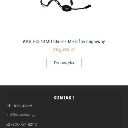
AKG HC644MD black - Mikrofon nagłowny
765,00 zł
Do koszyka
KONTAKT
HiFI exclusive
ul.Witkowska 5a
62-200 Gniezno