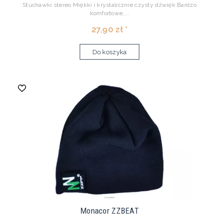
Słuchawki stereo Miękki i krystalicznie czysty dźwięk Bardzo
komfortowe,...
27,90 zł *
Do koszyka
Monacor ZZBEAT