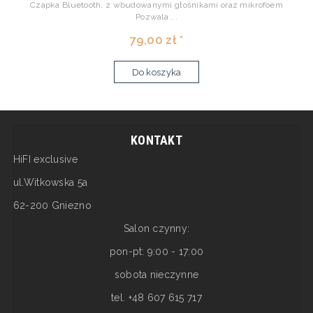
Czapka Bluetooth, z wbudowanymi głośnikami oraz mikrofoem
Pozwala ...
79,00 zł *
Do koszyka
KONTAKT
HiFI exclusive
ul.Witkowska 5a
62-200 Gniezno
Salon czynny:
pon-pt: 9:00 - 17:00
sobota nieczynne
tel. +48 607 615 717