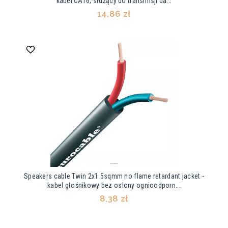
kabel CAT6, służący do transmisji da...
14,86 zł
Speakers cable Twin 2x1.5sqmm no flame retardant jacket -
kabel głośnikowy bez oslony ognioodporn...
8,38 zł