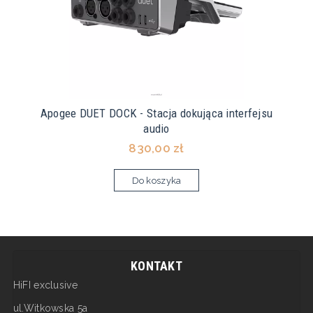
Apogee DUET DOCK - Stacja dokująca interfejsu
audio
830,00 zł
Do koszyka
KONTAKT
HiFI exclusive
ul.Witkowska 5a