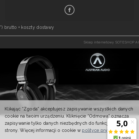
*) brutto +
koszty dostawy
Sklep internetowy SOTESHOP AI
Klikając “Zgoda” akceptujesz zapisywanie wszystkich danych
cookie na twoim urządzeniu. Kliknięcie “Odmowa” oznacza
zapisywanie tylko danych niezbędnych do funkcjonowania
strony. Więcej informacji o cookie w
polityce prywatności
.