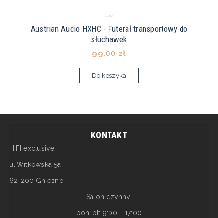
Austrian Audio HXHC - Futerał transportowy do
słuchawek
99,00 zł
Do koszyka
KONTAKT
HiFI exclusive
ul.Witkowska 5a
62-200 Gniezno
Salon czynny:
pon-pt: 9:00 - 17:00