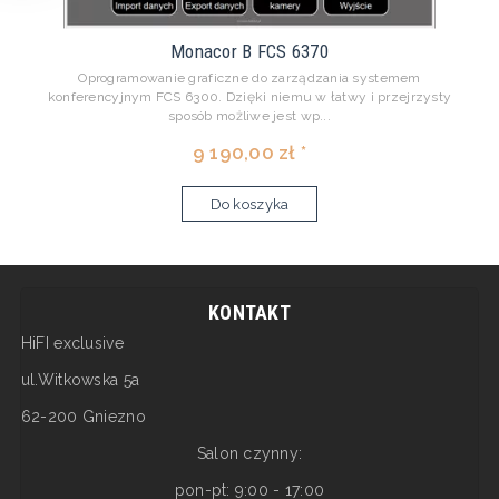
Monacor B FCS 6370
Oprogramowanie graficzne do zarządzania systemem
konferencyjnym FCS 6300. Dzięki niemu w łatwy i przejrzysty
sposób możliwe jest wp...
9 190,00 zł *
Do koszyka
KONTAKT
HiFI exclusive
ul.Witkowska 5a
62-200 Gniezno
Salon czynny:
pon-pt: 9:00 - 17:00