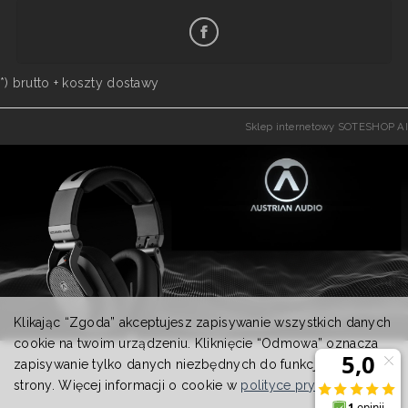
*) brutto +
koszty dostawy
Sklep internetowy SOTESHOP AI
Klikając “Zgoda” akceptujesz zapisywanie wszystkich danych
cookie na twoim urządzeniu. Kliknięcie “Odmowa” oznacza
zapisywanie tylko danych niezbędnych do funkcjonowania
strony. Więcej informacji o cookie w
polityce prywatności
.