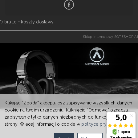
*) brutto +
koszty dostawy
Sklep internetowy SOTESHOP AI
Klikając “Zgoda” akceptujesz zapisywanie wszystkich danych
cookie na twoim urządzeniu. Kliknięcie “Odmowa” oznacza
zapisywanie tylko danych niezbędnych do funkcjonowania
strony. Więcej informacji o cookie w
polityce prywatności
.