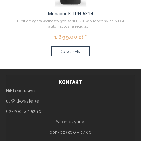
Monacor B FUN-6314
Pulpit delegata wolnostojący serii FUN Wbudowany chip DSP:
automatyczna regulacj...
1 899,00 zł *
Do koszyka
KONTAKT
HiFI exclusive
ul.Witkowska 5a
62-200 Gniezno
Salon czynny:
pon-pt: 9:00 - 17:00