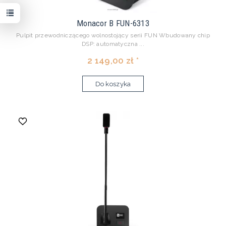
Monacor B FUN-6313
Pulpit przewodniczącego wolnostojący serii FUN Wbudowany chip
DSP: automatyczna ...
2 149,00 zł *
Do koszyka