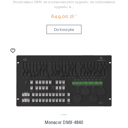
Rozdzielacz DMX ze wzmacniaczem sygnału, do rozdzielania
sygnału w...
649,00 zł *
Do koszyka
Monacor DMX-4840