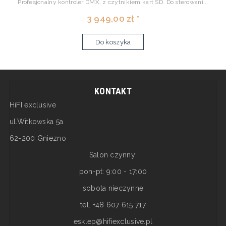
Profesjonalny kontroler DMX, z czytnikiem kart SD. Do sterowani...
3 949,00 zł *
Do koszyka
KONTAKT
HiFI exclusive
ul.Witkowska 5a
62-200 Gniezno
Salon czynny:
pon-pt: 9:00 - 17:00
sobota nieczynne
tel. +48 607 615 717
esklep@hifiexclusive.pl