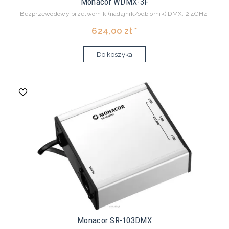
Monacor WDMX-3F
Bezprzewodowy przetwornik (nadajnik/odbiornik) DMX, 2.4GHz,
624,00 zł *
Do koszyka
Monacor SR-103DMX