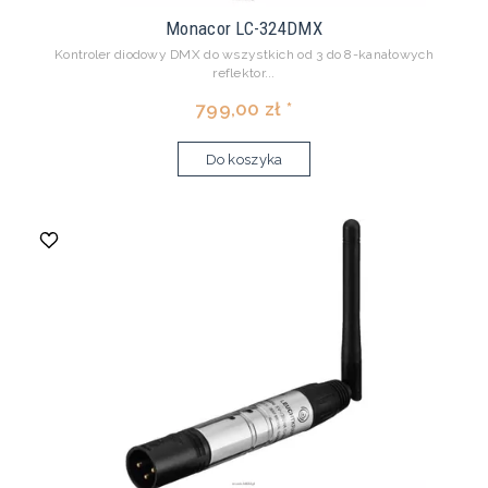
Monacor LC-324DMX
Kontroler diodowy DMX do wszystkich od 3 do 8-kanałowych
reflektor...
799,00 zł *
Do koszyka