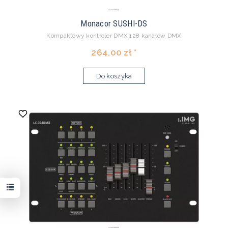
Monacor SUSHI-DS
Kompaktowy kontroler DMX 128 kanałów DMX
264,00 zł *
Do koszyka