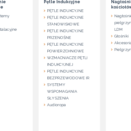
nie
Pętle Indukcyjne
Nagłośni
ne
kościołó
PĘTLE INDUKCYJNE
stemy
Nagłośni
PĘTLE INDUKCYJNE
pielgrzy
STANOWISKOWE
stalacyjne
LDM
PĘTLE INDUKCYJNE
Głośniki
PRZENOŚNE
Akcesori
PĘTLE INDUKCYJNE
Pielgrz
POWIERZCHNIOWE
WZMACNIACZE PĘTLI
INDUKCYJNEJ
PĘTLE INDUKCYJNE
BEZPRZEWODOWE IR
SYSTEMY
WSPOMAGANIA
SŁYSZENIA
Audioropa