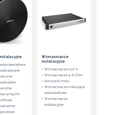
Instalacyjne
Wzmacniacze
instalacyjne
 bezprzewodowe
Wzmacniacze 100 V
 podwieszane
Wzmacniacze 4-8 Ohm
 aktywne
Końcówki mocy
 podwodne
Wzmacniacze miksujące
 narożne
wielostrefowe
line-array PA
Wzmacniacze
sufitowe
instalacyjne
 naścienne
 ogrodowe