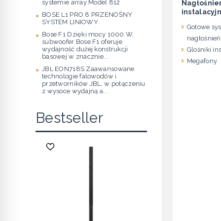
systemie array Model 812
Nagłośnie
instalacyj
BOSE L1 PRO 8 PRZENOŚNY
SYSTEM LINIOWY
Gotowe sy
Bose F1 Dzięki mocy 1000 W,
nagłośnień
subwoofer Bose F1 oferuje
wydajność dużej konstrukcji
Glośniki in
basowej w znacznie...
Megafony
JBL EON718S Zaawansowane
technologie falowodów i
przetworników JBL, w połączeniu
z wysoce wydajną a...
Bestseller