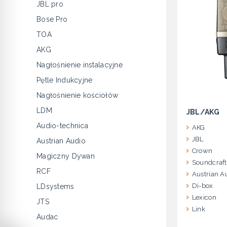
JBL pro
Bose Pro
TOA
AKG
Nagłośnienie instalacyjne
Pętle Indukcyjne
Nagłośnienie kościołów
LDM
JBL/AKG
Audio-technica
AKG
JBL
Austrian Audio
Crown
Magiczny Dywan
Soundcraft
RCF
Austrian A
Di-box
LDsystems
Lexicon
JTS
Link
Audac