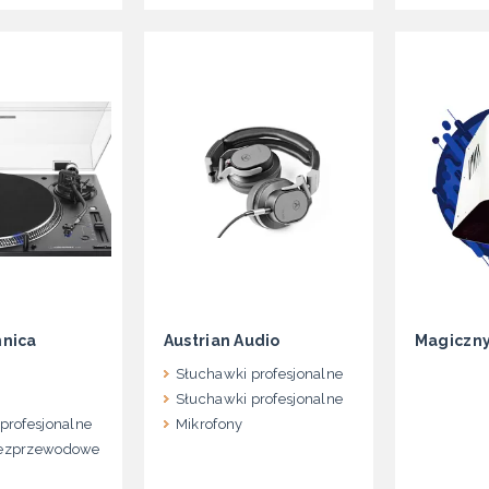
hnica
Austrian Audio
Magiczn
Słuchawki profesjonalne
y
Słuchawki profesjonalne
profesjonalne
Mikrofony
ezprzewodowe