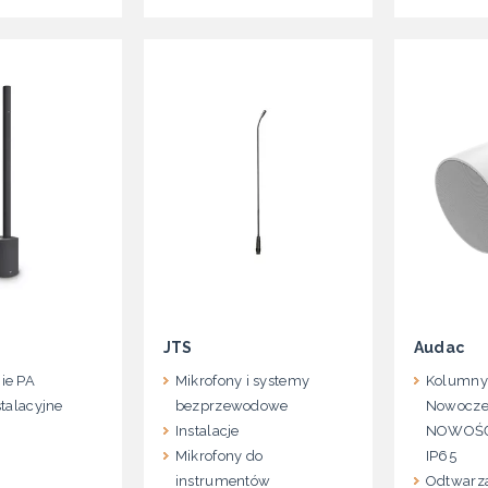
s
JTS
Audac
ie PA
Mikrofony i systemy
Kolumny 
stalacyjne
bezprzewodowe
Nowocze
Instalacje
NOWOŚĆ 
Mikrofony do
IP65
instrumentów
Odtwarza