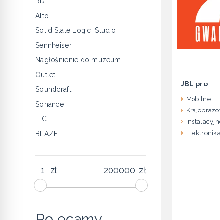
RDL
Alto
Solid State Logic, Studio
Sennheiser
Nagłośnienie do muzeum
Outlet
JBL pro
Soundcraft
Mobilne
Sonance
Krajobraz
ITC
Instalacyjn
Elektronik
BLAZE
zł
zł
Polecamy