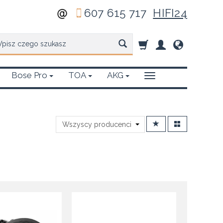
607 615 717
HIFI24
zukaj
Bose Pro
TOA
AKG