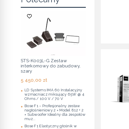
STS-K003L-G Zestaw
interkomowy do zabudowy,
szary
5 450,00 zł
LD Systems IMA 60 Instalacyjny
wzmacniacz miksujący 65W @ 4
Ohms / 100 V / 70 V
Bose F1 – Profesjonalny zestaw
nagłośnieniowy 2 × Model 812 + 2
× Subwoofer Idealny dla zespołów
muz...
Bose F1 Elastyczny głośnik w