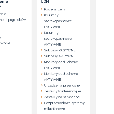
enie
LDM
w
Powermixery
enie
Kolumny
mek i pogrzebów
szerokopasmowe
PASYWNE
Kolumny
a
szerokopasmowe
ymkowe
AKTYWNE
Subbasy PASYWNE
Subbasy AKTYWNE
Monitory odsłuchowe
PASYWNE
Monitory odsłuchowe
AKTYWNE
Urządzenia przenośne
Zestawy konferencyjne
Zestawy na samochód
Bezprzewodowe systemy
mikrofonowe