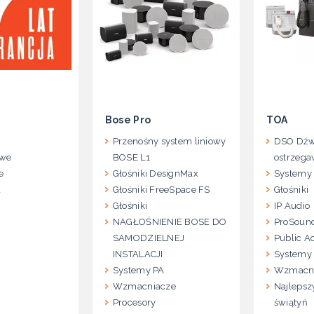
Bose Pro
TOA
Przenośny system liniowy
DSO Dźw
owe
BOSE L1
ostrzeg
e
Głośniki DesignMax
Systemy 
a
Głośniki FreeSpace FS
Głośniki
Głośniki
IP Audio
NAGŁOŚNIENIE BOSE DO
ProSoun
SAMODZIELNEJ
Public A
INSTALACJI
Systemy
Systemy PA
Wzmacn
Wzmacniacze
Najlepsz
Procesory
świątyń