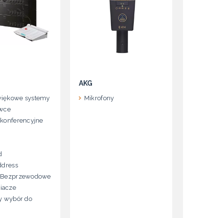
AKG
iękowe systemy
Mikrofony
awce
konferencyjne
d
ddress
 Bezprzewodowe
iacze
y wybór do