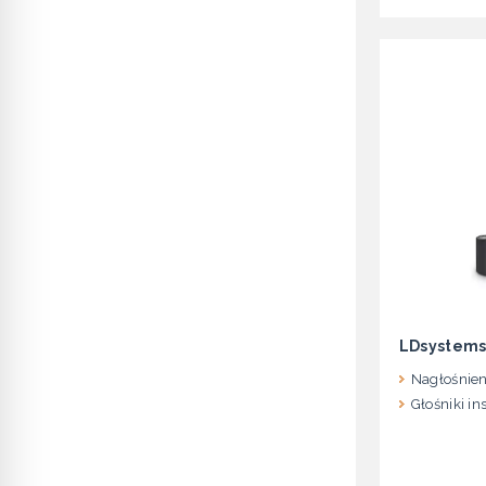
LDsystem
Nagłośnien
Głośniki in