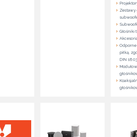
Projekto
Zestawy 
subwoof
Subwoof
Głośniki
Akcesori
Odporne 
piłką, z
DIN 180
Modułow
głośniko
Koaksjal
głośniko