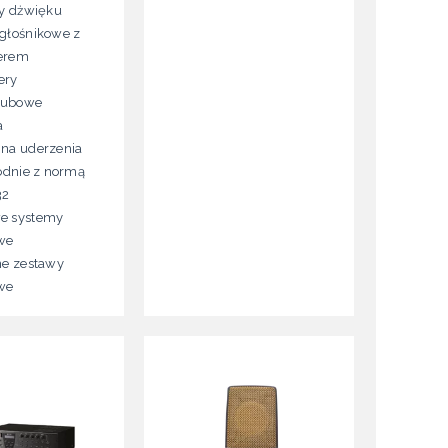
ry dżwięku
głośnikowe z
erem
ery
 tubowe
a
na uderzenia
godnie z normą
32
e systemy
we
ne zestawy
we