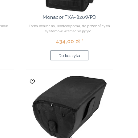
Monacor TXA-820WPB
temów
Torba ochronna, wodoodporna, do przenośnych
systemów wzmacniającyc...
434,00 zł *
Do koszyka