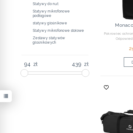
Statywy do nut
Statywy mikrofonowe
podłogowe
statywy głośnikowe
Monaco
Statywy mikrofonowe stołowe
Pokrowiec ochro
Zestawy statywów
Odpowied
głośnikowych
2
zł
zł