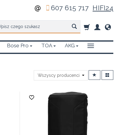
607 615 717
HIFI24
zukaj
Bose Pro
TOA
AKG