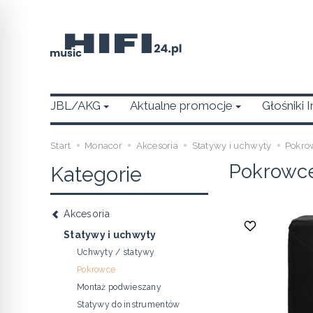
JBL/AKG
Aktualne promocje
Głośniki 
Start
Monacor
Akcesoria
Statywy i uchwyty
Pokro
Pokrowc
Kategorie
Akcesoria
Statywy i uchwyty
Uchwyty / statywy
Pokrowce
Montaż podwieszany
Statywy do instrumentów