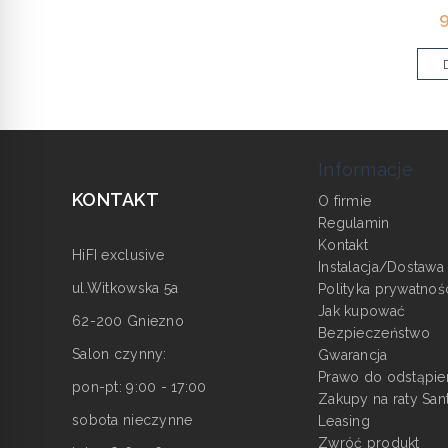
9
Informacje
KONTAKT
O firmie
Regulamin
Kontakt
HiFI exclusive
Instalacja/Dostawa
ul.Witkowska 5a
Polityka prywatnoś
Jak kupować
62-200 Gniezno
Bezpieczeństwo
Salon czynny:
Gwarancja
Prawo do odstąpie
pon-pt: 9:00 - 17:00
Zakupy na raty San
sobota nieczynne
Leasing
Zwróć produkt