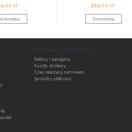
9,00 zł *
364,00 zł *
Do koszyka
Do koszyka
Dostawa i dostępność
Faktury i paragony
Koszty dostawy
Czas realizacji zamówień
Sposoby płatności
ci
nia
tander