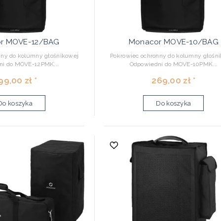
r MOVE-12/BAG
Monacor MOVE-10/BAG
nny do kolumny głośnikowej
Pokrowiec ochronny do kolumny głośn
ni do MOVE-12PMK...
Odpowiedni do MOVE-10PMK...
99,00 zł *
269,00 zł *
Do koszyka
Do koszyka