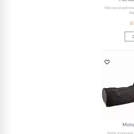
Pokrowce ochron
PA
2
Mona
Torba nylonowa 