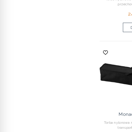
przecho
2
Mona
Torba nylonowa 
transpor