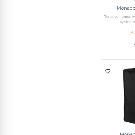
Monaco
Torba ochronna, 
systemó
4
Monac