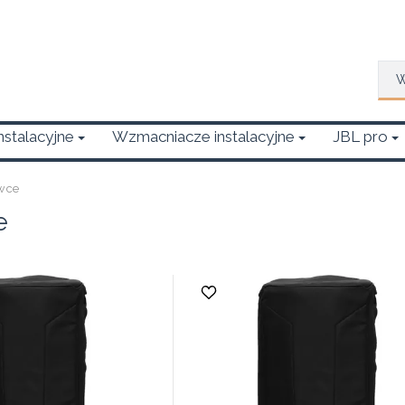
Wys
Instalacyjne
Wzmacniacze instalacyjne
JBL pro
wce
e