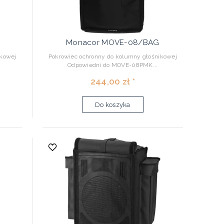
Monacor MOVE-08/BAG
ikowej
Pokrowiec ochronny do kolumny głośnikowej
Odpowiedni do MOVE-08PMK...
244,00 zł *
Do koszyka