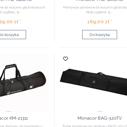
ne do kolumn głośnikowych
Pokrowce ochronne do kolumn głośni
B-115BAG: &...
PAB-115BAG: &...
29,00 zł *
169,00 zł *
Do koszyka
Do koszyka
cor KM-21311
Monacor BAG-320TV
na statywy, do transportu i
Torba nylonowa do zestawu PAST-320/