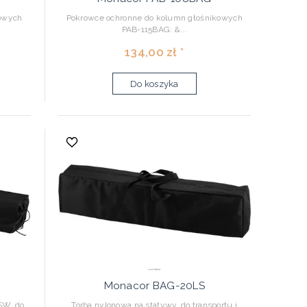
kowych
Pokrowce ochronne do kolumn głośnikowych
PAB-115BAG: &...
134,00 zł *
Do koszyka
Monacor BAG-20LS
SW, do
Torba nylonowa na statywy, do transportu i