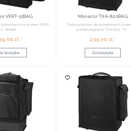
or VERT-12BAG
Monacor TXA-820BAG
 ochronnych na system VERT-
Torba ochronna, do przenośnych sys
12. Składa...
wzmacniających TXA-820, TX...
39,00 zł *
239,00 zł *
Do koszyka
Do koszyka