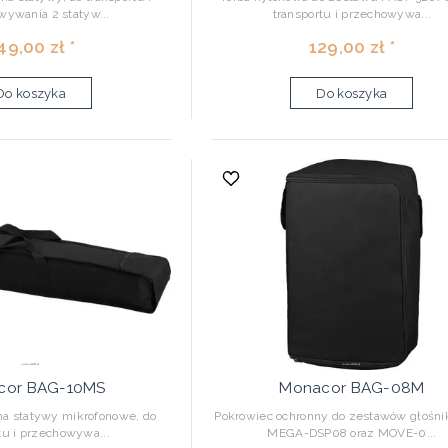
wywania 2 statyw...
transportu i przechowywa...
49,00 zł *
129,00 zł *
Do koszyka
Do koszyka
cor BAG-10MS
Monacor BAG-08M
na statywy mikrofonowe, do
Pokrowiec ochronny do zestawów głośn
tu i przechowywa...
MEGA-DSP08 oraz MOVE-0...