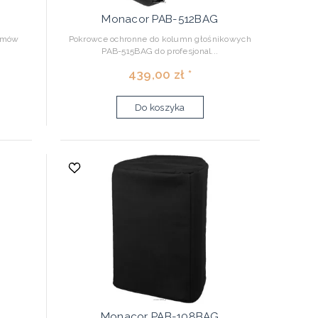
Monacor PAB-512BAG
temów
Pokrowce ochronne do kolumn głośnikowych
PAB-515BAG do profesjonal...
439,00 zł *
Do koszyka
Monacor PAB-108BAG