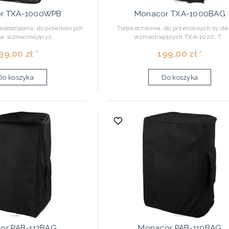
r TXA-1000WPB
Monacor TXA-1000BAG
wodoodporna, do przenośnych
Torba ochronna, do przenośnych sys
w wzmacniającyc...
wzmacniających TXA-1020, T...
39,00 zł *
199,00 zł *
Do koszyka
Do koszyka
or PAB-112BAG
Monacor PAB-110BAG