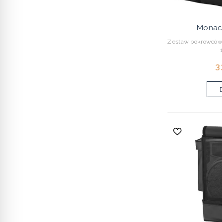
Monac
Zestaw pokrowców
3