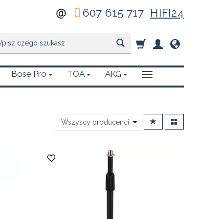
607 615 717
HIFI24
zukaj
Bose Pro
TOA
AKG