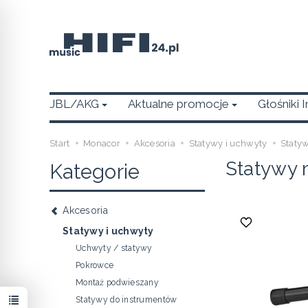
JBL/AKG
Aktualne promocje
Głośniki 
Start
Monacor
Akcesoria
Statywy i uchwyty
Staty
Statywy 
Kategorie
Akcesoria
Statywy i uchwyty
Uchwyty / statywy
Pokrowce
Montaż podwieszany
Statywy do instrumentów