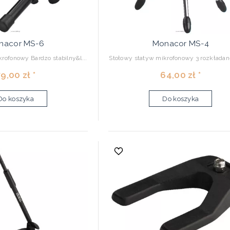
nacor MS-6
Monacor MS-4
rofonowy Bardzo stabilny&l...
Stołowy statyw mikrofonowy 3 rozkładane
9,00 zł *
64,00 zł *
Do koszyka
Do koszyka