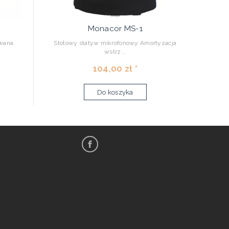
Monacor MS-1
ewana
Stołowy statyw mikrofonowy Amortyzacja
wstrz...
104,00 zł *
Do koszyka