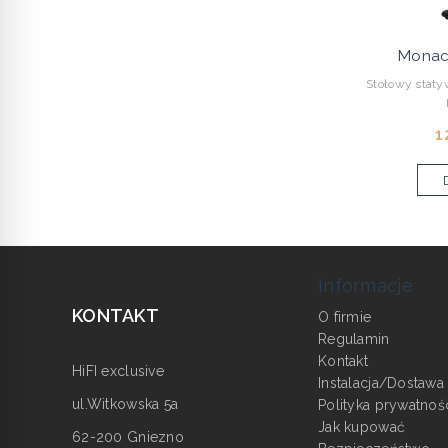
Monac
Stołowy stat
1
Informacje
KONTAKT
O firmie
Regulamin
Kontakt
HiFI exclusive
Instalacja/Dostawa
ul.Witkowska 5a
Polityka prywatnoś
Jak kupować
62-200 Gniezno