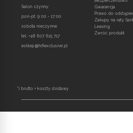
Bezpieczeństwo
Salon czynny:
Gwarancja
Prawo do odstąpie
pon-pt: 9:00 - 17:00
Zakupy na raty San
sobota nieczynne
Leasing
Zwróć produkt
tel. +48 607 615 717
esklep@hifiexclusive.pl
*) brutto +
koszty dostawy