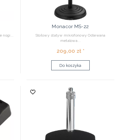
Monacor MS-22
 nogi...
Stołowy statyw mikrofonowy Odlewana
metalowa...
209,00 zł *
Do koszyka