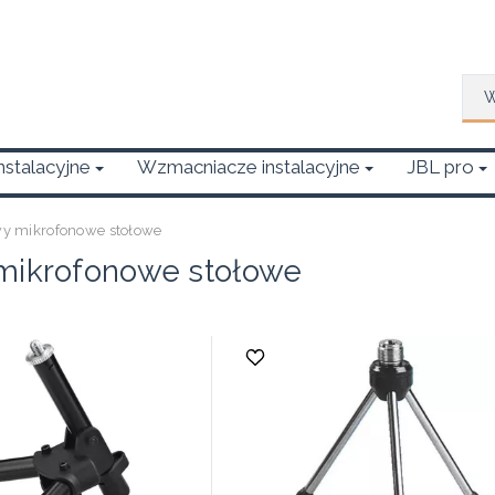
Wys
Instalacyjne
Wzmacniacze instalacyjne
JBL pro
wy mikrofonowe stołowe
mikrofonowe stołowe