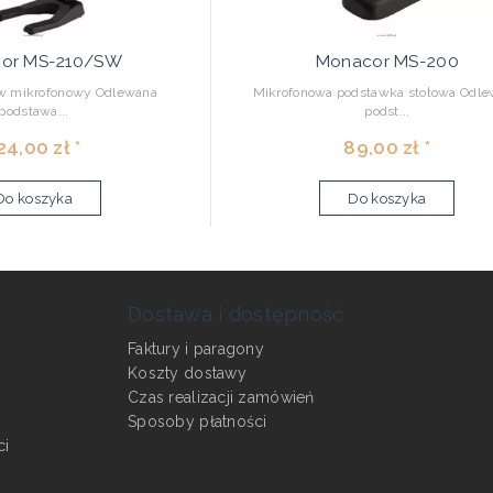
or MS-210/SW
Monacor MS-200
yw mikrofonowy Odlewana
Mikrofonowa podstawka stołowa Odl
podstawa...
podst...
24,00 zł *
89,00 zł *
Do koszyka
Do koszyka
Dostawa i dostępność
Faktury i paragony
Koszty dostawy
Czas realizacji zamówień
Sposoby płatności
ci