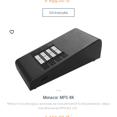
6 699,00 zł *
Do koszyka
Monacor MPS-8K
Moduł rozszerzający pozwala na rozszerzenie funkcjonalności stacji
mikrofonowej MPS-8Z o 8...
5 499,00 zł *