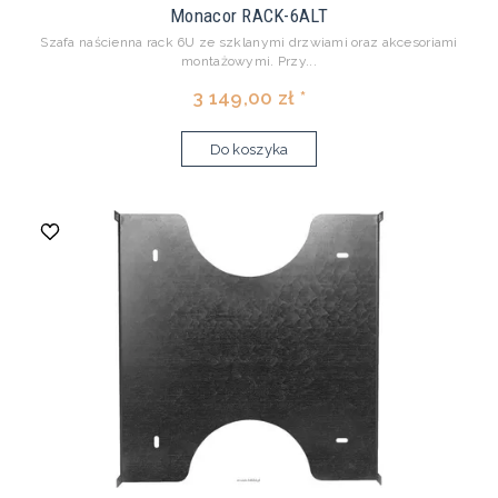
Monacor RACK-6ALT
Szafa naścienna rack 6U ze szklanymi drzwiami oraz akcesoriami
montażowymi. Przy...
3 149,00 zł *
Do koszyka