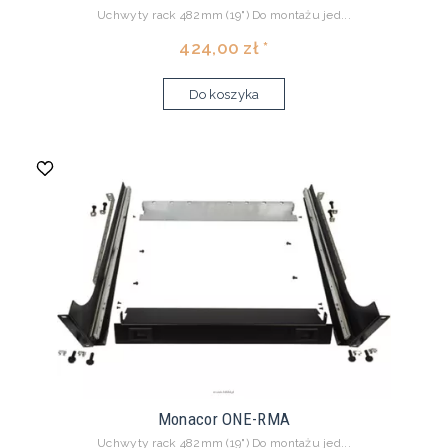
Uchwyty rack 482mm (19") Do montażu jed...
424,00 zł *
Do koszyka
Monacor ONE-RMA
Uchwyty rack 482mm (19") Do montażu jed...