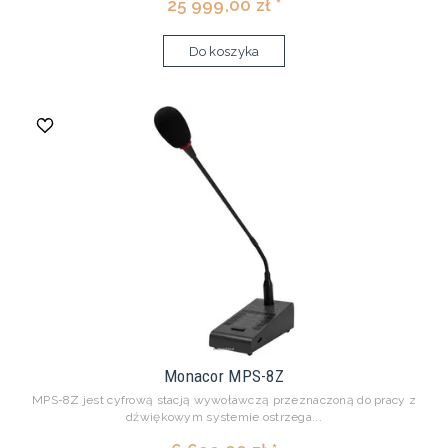
25 999,00 zł *
Do koszyka
Monacor MPS-8Z
MPS-8Z jest cyfrową stacją wywoławczą przeznaczoną do pracy z
dźwiękowym systemie ostrzega...