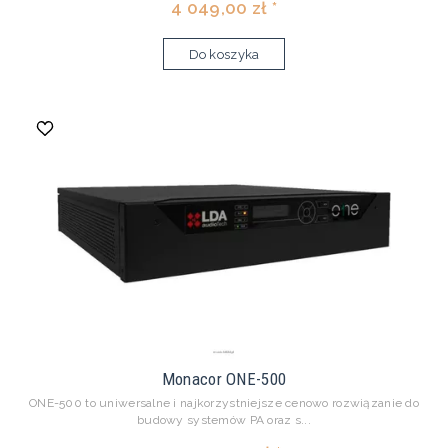
4 049,00 zł *
Do koszyka
Monacor ONE-500
ONE-500 to uniwersalne i najkorzystniejsze cenowo rozwiązanie do
budowy systemów PA oraz s...