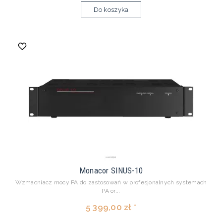
Do koszyka
Monacor SINUS-10
Wzmacniacz mocy PA do zastosowań w profesjonalnych systemach
PA or...
5 399,00 zł *