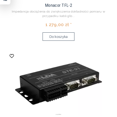
Monacor TFL-2
Impedancja obciążenia do zwiększenia dokładności pomiaru w
przypadku kabli gło...
1 279,00 zł *
Do koszyka