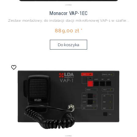
Monacor VAP-1EC
Zestaw montażowy, do instalacji stacji mikrofonowej VAP-1 w szafie...
889,00 zł *
Do koszyka