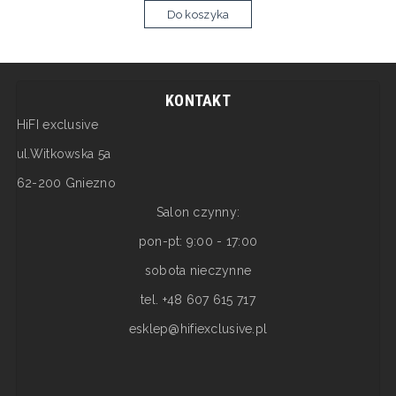
Do koszyka
KONTAKT
HiFI exclusive
ul.Witkowska 5a
62-200 Gniezno
Salon czynny:
pon-pt: 9:00 - 17:00
sobota nieczynne
tel. +48 607 615 717
esklep@hifiexclusive.pl