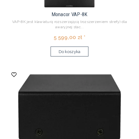
Monacor VAP-8K
VAP-8K jest klawiaturą rozszerzającą (rozszerzeniem strefy) dla
awaryjnej stac...
5 599,00 zł *
Do koszyka