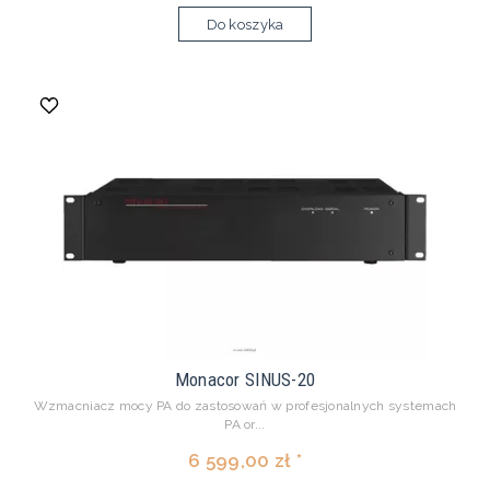
Do koszyka
Monacor SINUS-20
Wzmacniacz mocy PA do zastosowań w profesjonalnych systemach
PA or...
6 599,00 zł *