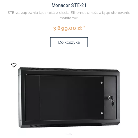
Monacor STE-21
STE-21 zapewnia łączność z siecią Ethernet umożliwiając sterowanie
i monitorow...
3 899,00 zł *
Do koszyka