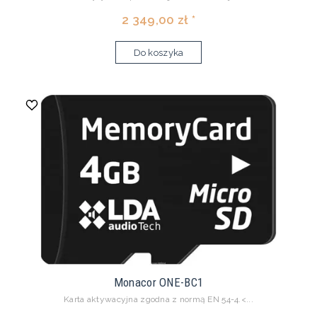
2 349,00 zł *
Do koszyka
Monacor ONE-BC1
Karta aktywacyjna zgodna z normą EN 54-4.<...