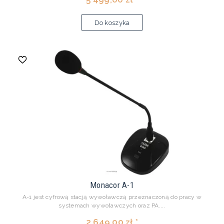
Do koszyka
Monacor A-1
A-1 jest cyfrową stacją wywoławczą przeznaczoną do pracy w
systemach wywoławczych oraz PA....
2 649,00 zł *