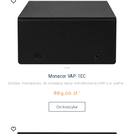
Monacor VAP-1EC
Zestaw montażowy, do instalacji stacji mikrofonowej VAP-1 w szafie...
889,00 zł *
Do koszyka