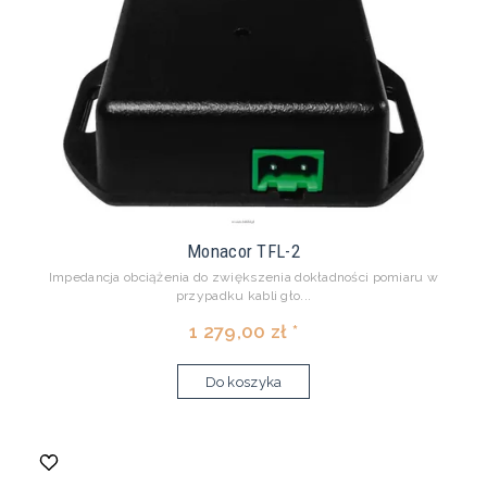
Monacor TFL-2
Impedancja obciążenia do zwiększenia dokładności pomiaru w
przypadku kabli gło...
1 279,00 zł *
Do koszyka