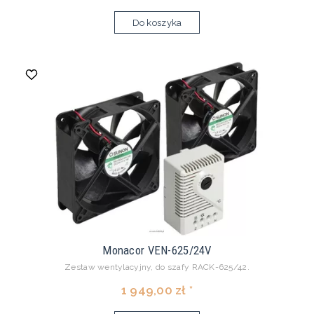
Do koszyka
Monacor VEN-625/24V
Zestaw wentylacyjny, do szafy RACK-625/42.
1 949,00 zł *