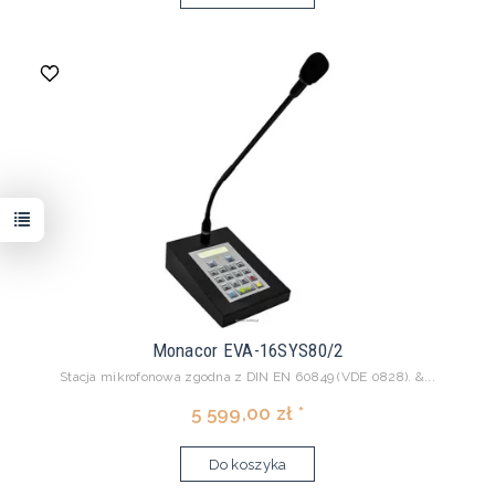
Monacor EVA-16SYS80/2
Stacja mikrofonowa zgodna z DIN EN 60849 (VDE 0828). &...
5 599,00 zł *
Do koszyka