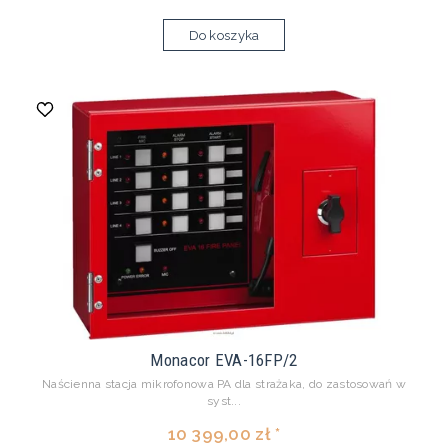
Do koszyka
Monacor EVA-16FP/2
Naścienna stacja mikrofonowa PA dla strażaka, do zastosowań w
syst...
10 399,00 zł *