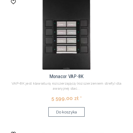
Monacor VAP-8K
VAP-8K jest klawiaturą rozszerzającą (rozszerzeniem strefy) dla
awaryjnej stac...
5 599,00 zł *
Do koszyka