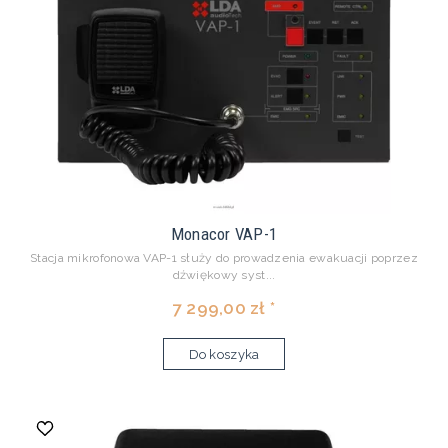
Monacor VAP-1
Stacja mikrofonowa VAP-1 służy do prowadzenia ewakuacji poprzez
dźwiękowy syst...
7 299,00 zł *
Do koszyka