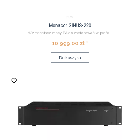
Monacor SINUS-220
Wzmacniacz mocy PA do zastosowań w profe...
10 999,00 zł *
Do koszyka