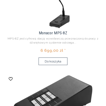
Monacor MPS-8Z
MPS-8Z jest cyfrową stacją wywoławczą przeznaczoną do pracy z
dźwiękowym systemie ostrzega...
6 699,00 zł *
Do koszyka