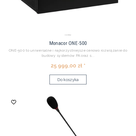
Monacor ONE-500
ONE-500 to uniwersalne i najkorzystniejsze cenowo rozwiązanie do
budowy systemów PA oraz s...
25 999,00 zł *
Do koszyka