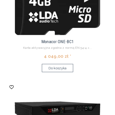
Monacor ONE-BC1
Karta aktywacyjna zgodna z normą EN 54-4.<...
4 049,00 zł *
Do koszyka