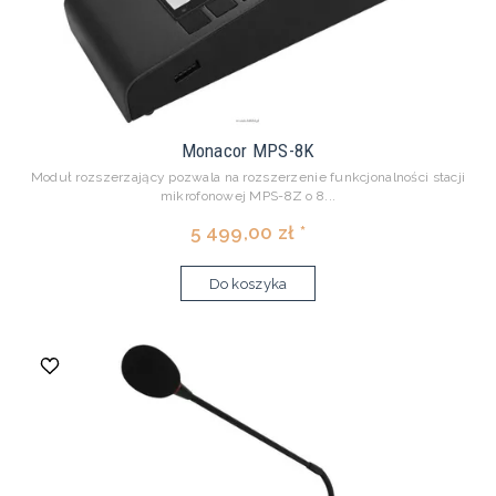
Monacor MPS-8K
Moduł rozszerzający pozwala na rozszerzenie funkcjonalności stacji
mikrofonowej MPS-8Z o 8...
5 499,00 zł *
Do koszyka