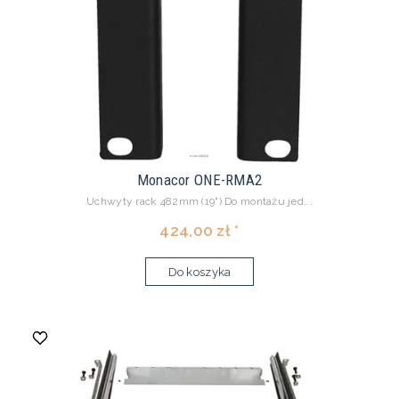
Monacor ONE-RMA2
Uchwyty rack 482mm (19") Do montażu jed...
424,00 zł *
Do koszyka