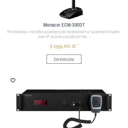
Monacor ECM-300DT
Przewodowy mikrofon pulpitowy do zastosowań w systemach Audio-
over-IP wykorzystujących tec...
3 199,00 zł *
Do koszyka