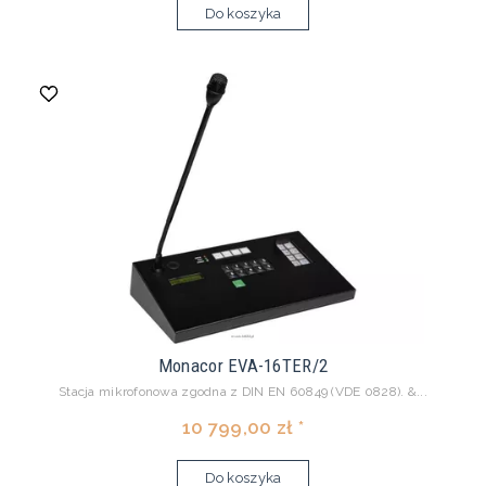
Do koszyka
Monacor EVA-16TER/2
Stacja mikrofonowa zgodna z DIN EN 60849 (VDE 0828). &...
10 799,00 zł *
Do koszyka