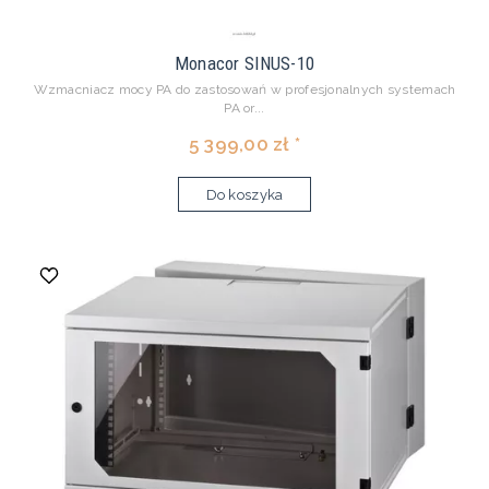
Monacor SINUS-10
Wzmacniacz mocy PA do zastosowań w profesjonalnych systemach
PA or...
5 399,00 zł *
Do koszyka