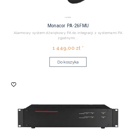
Monacor PA-26FMU
Alarmowy system dźwiękowy PA do integracji z systemami PA
zgodnymi...
1 449,00 zł *
Do koszyka