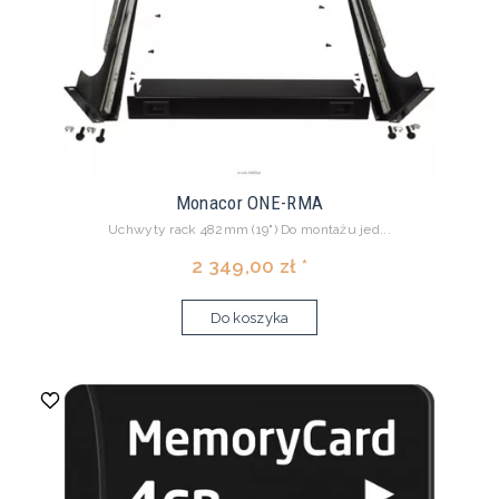
Monacor ONE-RMA
Uchwyty rack 482mm (19") Do montażu jed...
2 349,00 zł *
Do koszyka