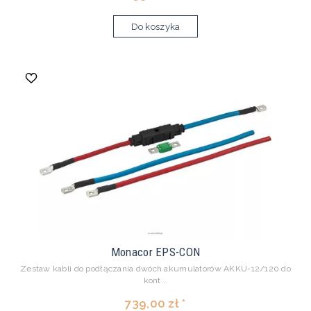
Do koszyka
Monacor EPS-CON
Zestaw kabli do podłączania dwóch akumulatorów AKKU-12/120 do
kont...
739,00 zł *