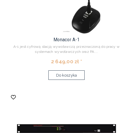
Monacor A-1
A-1 jest cyfrową stacją wywoławczą przeznaczoną do pracy w
systemach wywoławczych oraz PA....
2 649,00 zł *
Do koszyka