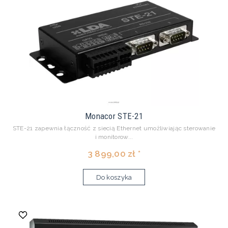
Monacor STE-21
STE-21 zapewnia łączność z siecią Ethernet umożliwiając sterowanie
i monitorow...
3 899,00 zł *
Do koszyka