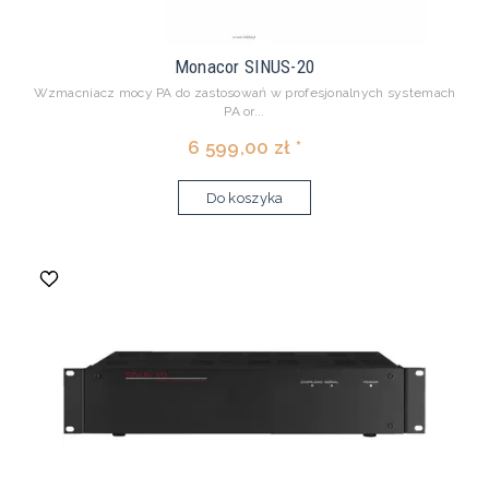
Monacor SINUS-20
Wzmacniacz mocy PA do zastosowań w profesjonalnych systemach
PA or...
6 599,00 zł *
Do koszyka