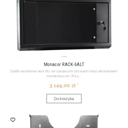
Monacor RACK-6ALT
Szafa naścienna rack 6U ze szklanymi drzwiami oraz akcesoriami
montażowymi. Przy...
3 149,00 zł *
Do koszyka