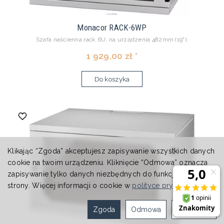
Monacor RACK-6WP
Szafa naścienna rack 6U, na urządzenia 482mm (19"),
1 929,00 zł *
Do koszyka
Klikając “Zgoda” akceptujesz zapisywanie wszystkich danych
cookie na twoim urządzeniu. Kliknięcie “Odmowa” oznacza
zapisywanie tylko danych niezbędnych do funkcjonowania
strony. Więcej informacji o cookie w
polityce prywatności
.
Zgoda
Odmowa
Ustawienia