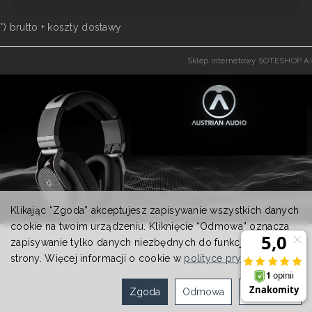
*) brutto +
koszty dostawy
Sklep internetowy SOTESHOP AI
Klikając “Zgoda” akceptujesz zapisywanie wszystkich danych
cookie na twoim urządzeniu. Kliknięcie “Odmowa” oznacza
zapisywanie tylko danych niezbędnych do funkcjonowania
strony. Więcej informacji o cookie w
polityce prywatności
.
Zgoda
Odmowa
Ustawienia