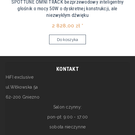
SPOTTUNE OMNI TRACK bezprzewodowy inteligentny
głośnik o mocy 50W o dyskretnej konstrukcji, ale
niezwykłym dźwięku
2 828,00 zł *
Do koszyka
KONTAKT
HiFI exclusive
ul.Witkowska 5a
62-200 Gniezno
Salon czynny:
pon-pt: 9:00 - 17:00
sobota nieczynne