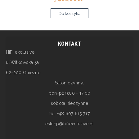
Do koszyka
KONTAKT
HiFI exclusive
ul.Witkowska 5a
62-200 Gniezno
Salon czynny:
pon-pt: 9:00 - 17:00
sobota nieczynne
tel. +48 607 615 717
esklep@hifiexclusive.pl