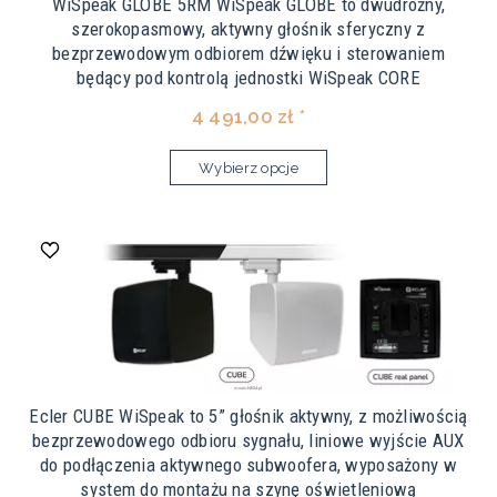
WiSpeak GLOBE 5RM WiSpeak GLOBE to dwudrożny,
szerokopasmowy, aktywny głośnik sferyczny z
bezprzewodowym odbiorem dźwięku i sterowaniem
będący pod kontrolą jednostki WiSpeak CORE
4 491,00 zł *
Wybierz opcje
Ecler CUBE WiSpeak to 5” głośnik aktywny, z możliwością
bezprzewodowego odbioru sygnału, liniowe wyjście AUX
do podłączenia aktywnego subwoofera, wyposażony w
system do montażu na szynę oświetleniową