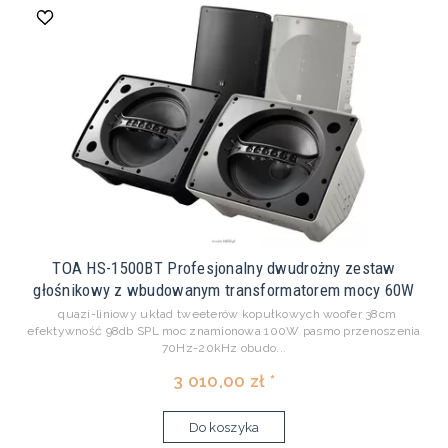
TOA HS-1500BT Profesjonalny dwudrożny zestaw
głośnikowy z wbudowanym transformatorem mocy 60W
quazi-liniowy układ tweeterów kopułkowych woofer 38cm
efektywność 98db SPL moc znamionowa 100W pasmo przenoszenia
70Hz-20kHz obudo...
3 010,00 zł *
Do koszyka