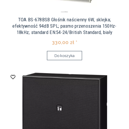
TOA BS-678BSB Głośnik naścienny 6W, sklejka;
efektywność 94dB SPL; pasmo przenoszenia 150Hz-
18kHz; standard EN:54-24/British Standard, biały
330,00 zł *
Do koszyka