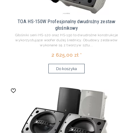
TOA HS-150W Profesjonalny dwudrożny zestaw
głośnikowy
Głośniki serii HS-120 oraz HS-150 to dwudrożne konstrukcje
wykorzystujące woofer dużej średnicy. Obudowy zestawów
wykonane są z tworzyw sztu...
2 625,00 zł *
Do koszyka