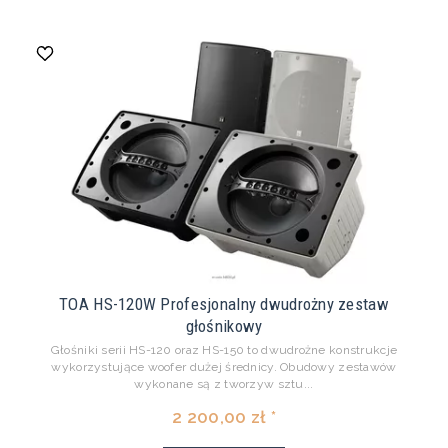
TOA HS-120W Profesjonalny dwudrożny zestaw
głośnikowy
Głośniki serii HS-120 oraz HS-150 to dwudrożne konstrukcje
wykorzystujące woofer dużej średnicy. Obudowy zestawów
wykonane są z tworzyw sztu...
2 200,00 zł *