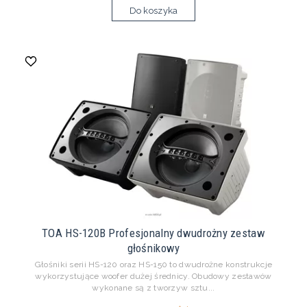
Do koszyka
TOA HS-120B Profesjonalny dwudrożny zestaw
głośnikowy
Głośniki serii HS-120 oraz HS-150 to dwudrożne konstrukcje
wykorzystujące woofer dużej średnicy. Obudowy zestawów
wykonane są z tworzyw sztu...