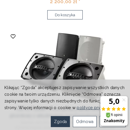
2 200,00 zł *
Do koszyka
Klikając “Zgoda” akceptujesz zapisywanie wszystkich danych
cookie na twoim urządzeniu. Kliknięcie “Odmowa” oznacza
zapisywanie tylko danych niezbędnych do funkcjonowania
strony. Więcej informacji o cookie w
polityce prywatności
.
TOA HS-1200WT Profesjonalny dwudrożny zestaw
głosnikowy z wbudowanym transformatorem mocy 60W
Zgoda
Odmowa
Ustawienia
Głosniki serii HS-1200 WT to dwudrozne konstrukcje
wykorzystujace woofer duzej srednicy. Obudowy zestawów