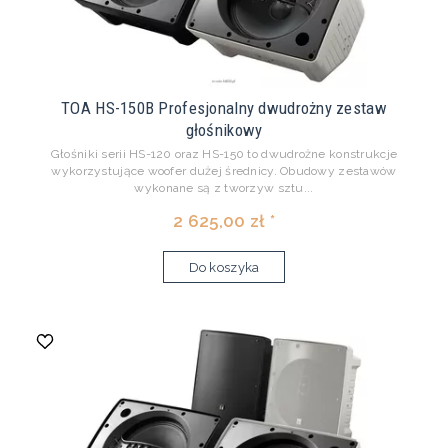
TOA HS-150B Profesjonalny dwudrożny zestaw
głośnikowy
Głośniki serii HS-120 oraz HS-150 to dwudrożne konstrukcje
wykorzystujące woofer dużej średnicy. Obudowy zestawów
wykonane są z tworzyw sztu...
2 625,00 zł *
Do koszyka