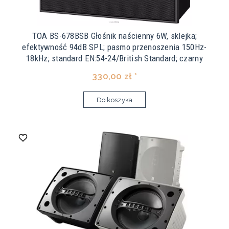
TOA BS-678BSB Głośnik naścienny 6W, sklejka;
efektywność 94dB SPL; pasmo przenoszenia 150Hz-
18kHz; standard EN:54-24/British Standard; czarny
330,00 zł *
Do koszyka