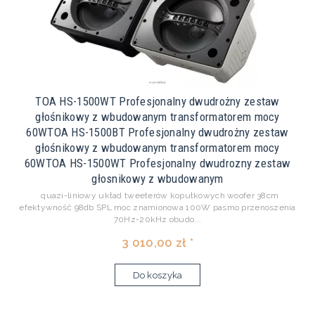
TOA HS-1500WT Profesjonalny dwudrożny zestaw
głośnikowy z wbudowanym transformatorem mocy
60WTOA HS-1500BT Profesjonalny dwudrożny zestaw
głośnikowy z wbudowanym transformatorem mocy
60WTOA HS-1500WT Profesjonalny dwudrozny zestaw
głosnikowy z wbudowanym
quazi-liniowy układ tweeterów kopułkowych woofer 38cm
efektywność 98db SPL moc znamionowa 100W pasmo przenoszenia
70Hz-20kHz obudo...
3 010,00 zł *
Do koszyka