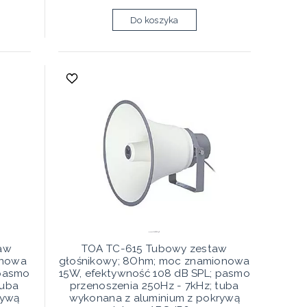
Do koszyka
aw
TOA TC-615 Tubowy zestaw
onowa
głośnikowy; 8Ohm; moc znamionowa
 pasmo
15W, efektywność 108 dB SPL; pasmo
tuba
przenoszenia 250Hz - 7kHz; tuba
rywą
wykonana z aluminium z pokrywą