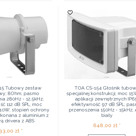
15 Tubowy zestaw
TOA CS-154 Głośnik tubo
owy; 8Ohm; pasmo
specjalnej konstrukcji; moc 15
ia 280Hz - 12,5kHz;
aplikacji zewnętrznych IP6
ść 112 dB SPL, moc
efektywność 97 dB SPL; pa
10W; stopień ochrony
przenoszenia 150Hz - 15kHz; 
ykonana z aluminium z
biały
ą drivera z ABS
648,00 zł *
33,00 zł *