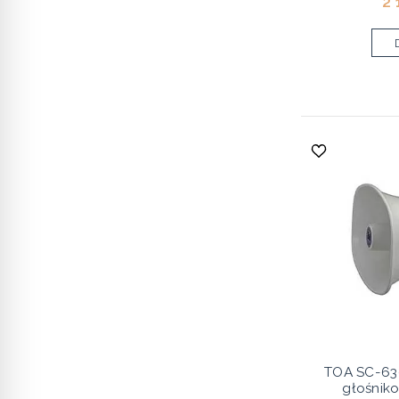
2 
TOA SC-63
głośnik