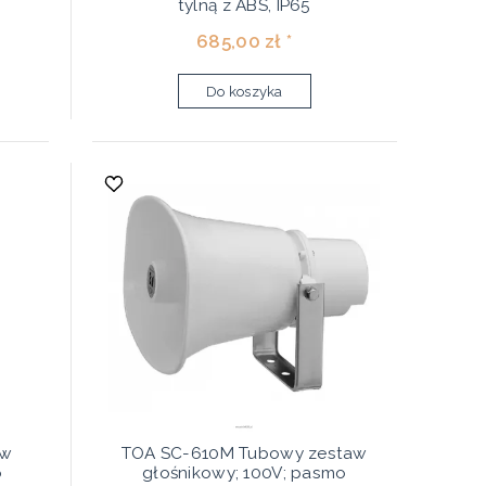
tylną z ABS, IP65
685,00 zł *
Do koszyka
aw
TOA SC-610M Tubowy zestaw
o
głośnikowy; 100V; pasmo