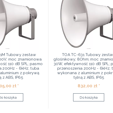
1M Tubowy zestaw
TOA TC-631 Tubowy zest
100V; moc znamionowa
głośnikowy; 8Ohm; moc znami
ość 110 dB SPL; pasmo
30W, efektywność 110 dB SPL;
a 200Hz - 6kHz; tuba
przenoszenia 200Hz - 6kHz; 
aluminium z pokrywą
wykonana z aluminium z pok
ą z ABS, IP65
tylną z ABS, IP65
05,00 zł *
832,00 zł *
Do koszyka
Do koszyka