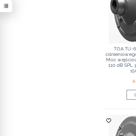
TOA TU-6
ciśnieniowego
Moc wejścio
110 dB SPL,
15
4