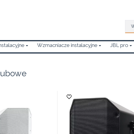
Wys
Instalacyjne
Wzmacniacze instalacyjne
JBL pro
 tubowe