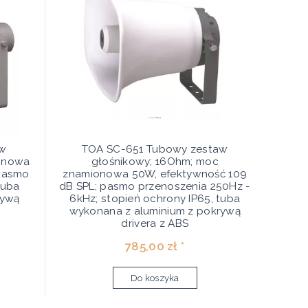
aw
TOA SC-651 Tubowy zestaw
onowa
głośnikowy; 16Ohm; moc
 pasmo
znamionowa 50W, efektywność 109
tuba
dB SPL; pasmo przenoszenia 250Hz -
rywą
6kHz; stopień ochrony IP65, tuba
wykonana z aluminium z pokrywą
drivera z ABS
785,00 zł *
Do koszyka