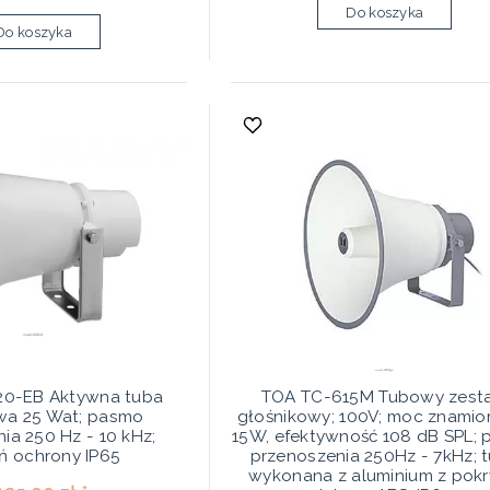
Do koszyka
Do koszyka
0-EB Aktywna tuba
TOA TC-615M Tubowy zest
wa 25 Wat; pasmo
głośnikowy; 100V; moc znami
ia 250 Hz - 10 kHz;
15W, efektywność 108 dB SPL;
ń ochrony IP65
przenoszenia 250Hz - 7kHz; 
wykonana z aluminium z pok