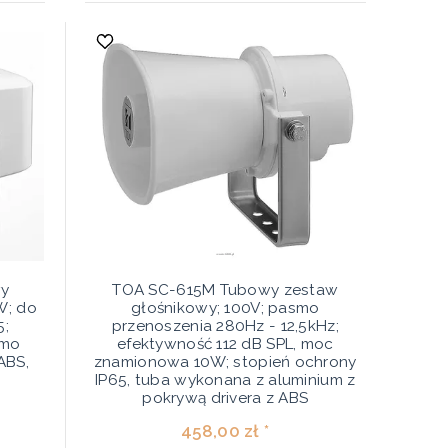
wy
TOA SC-615M Tubowy zestaw
W; do
głośnikowy; 100V; pasmo
5;
przenoszenia 280Hz - 12,5kHz;
smo
efektywność 112 dB SPL, moc
ABS,
znamionowa 10W; stopień ochrony
IP65, tuba wykonana z aluminium z
pokrywą drivera z ABS
458,00 zł *