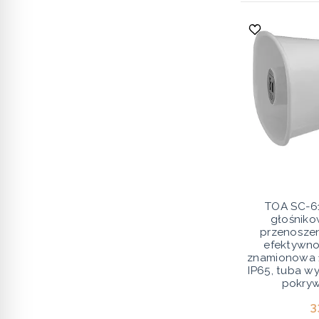
TOA SC-6
głośnik
przenoszen
efektywno
znamionowa 
IP65, tuba w
pokryw
3