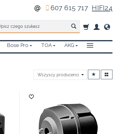
607 615 717
HIFI24
zukaj
Bose Pro
TOA
AKG