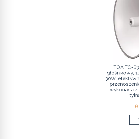
TOA TC-63
głośnikowy; 
30W, efektywn
przenoszeni
wykonana z 
tyln
9