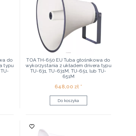
wa do
TOA TH-650 EU Tuba głośnikowa do
a typu
wykorzystania z układem drivera typu
 TU-
TU-631, TU-631M, TU-651, lub TU-
651M
648,00 zł *
Do koszyka