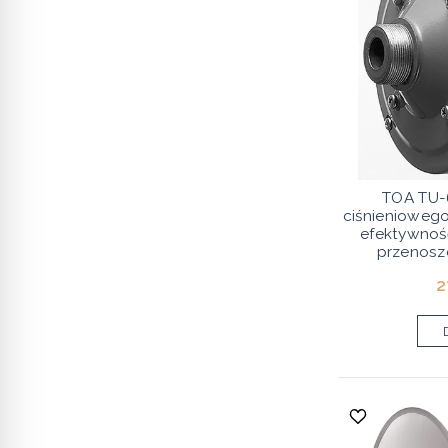
TOA TU-6
ciśnienioweg
efektywnoś
przenosz
2