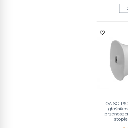
TOA SC-P62
głośniko
przenoszen
stopie