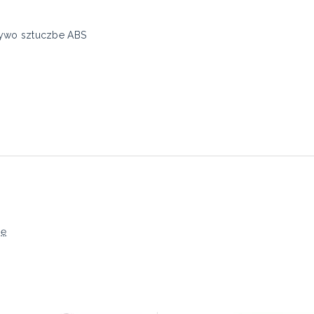
zywo sztuczbe ABS
ję