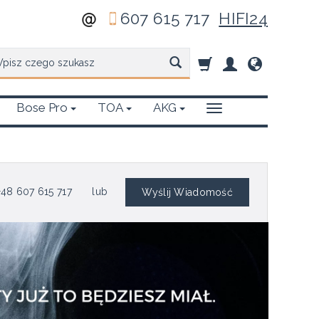
607 615 717
HIFI24
zukaj
Bose Pro
TOA
AKG
48 607 615 717
lub
Wyślij Wiadomość