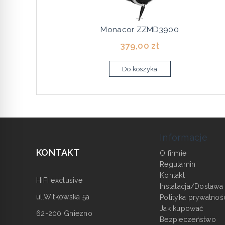
Monacor ZZMD3900
379,00 zł
Do koszyka
Informacje
KONTAKT
O firmie
Regulamin
Kontakt
HiFI exclusive
Instalacja/Dostawa
ul.Witkowska 5a
Polityka prywatnoś
Jak kupować
62-200 Gniezno
Bezpieczeństwo