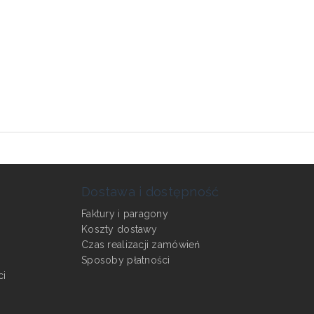
Dostawa i dostępność
Faktury i paragony
Koszty dostawy
Czas realizacji zamówień
Sposoby płatności
ci