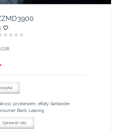
ZZMD3900
:
ACOR
*
koszyka
atność przelewem, eRaty Santander
nsumer Bank, Leasing
Sprawdź raty