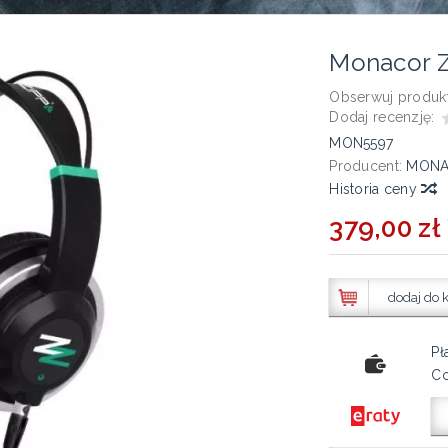
Monacor 
Obserwuj produkt
Dodaj recenzję:
MON5597
Producent:
MON
Historia ceny
379,00 zł 
dodaj do 
Pł
Co