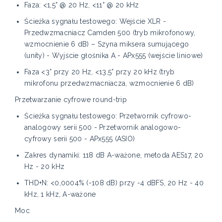
Faza: <1,5° @ 20 Hz, <11° @ 20 kHz
Ścieżka sygnału testowego: Wejście XLR -
Przedwzmacniacz Camden 500 (tryb mikrofonowy,
wzmocnienie 6 dB) – Szyna miksera sumującego
(unity) - Wyjście głośnika A - APx555 (wejście liniowe)
Faza <3° przy 20 Hz, <13,5° przy 20 kHz (tryb
mikrofonu przedwzmacniacza, wzmocnienie 6 dB)
Przetwarzanie cyfrowe round-trip
Ścieżka sygnału testowego: Przetwornik cyfrowo-
analogowy serii 500 - Przetwornik analogowo-
cyfrowy serii 500 - APx555 (ASIO)
Zakres dynamiki: 118 dB A-ważone, metoda AES17, 20
Hz - 20 kHz
THD+N: <0,0004% (-108 dB) przy -4 dBFS, 20 Hz - 40
kHz, 1 kHz, A-ważone
Moc