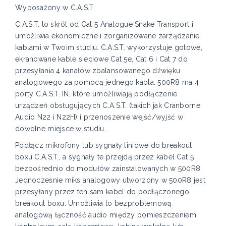
Wyposażony w C.A.S.T.
C.A.S.T. to skrót od Cat 5 Analogue Snake Transport i
umożliwia ekonomiczne i zorganizowane zarządzanie
kablami w Twoim studiu. C.A.S.T. wykorzystuje gotowe,
ekranowane kable sieciowe Cat 5e, Cat 6 i Cat 7 do
przesyłania 4 kanałów zbalansowanego dźwięku
analogowego za pomocą jednego kabla. 500R8 ma 4
porty C.A.S.T. IN, które umożliwiają podłączenie
urządzeń obsługujących C.A.S.T. (takich jak Cranborne
Audio N22 i N22H) i przenoszenie wejść/wyjść w
dowolne miejsce w studiu.
Podłącz mikrofony lub sygnały liniowe do breakout
boxu C.A.S.T., a sygnały te przejdą przez kabel Cat 5
bezpośrednio do modułów zainstalowanych w 500R8.
Jednocześnie miks analogowy utworzony w 500R8 jest
przesyłany przez ten sam kabel do podłączonego
breakout boxu. Umożliwia to bezproblemową
analogową łączność audio między pomieszczeniem