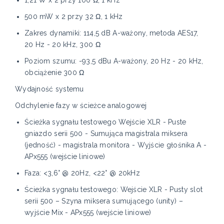
1,21 W x 2 przy 100 Ω, 1 kHz
500 mW x 2 przy 32 Ω, 1 kHz
Zakres dynamiki: 114,5 dB A-ważony, metoda AES17,
20 Hz - 20 kHz, 300 Ω
Poziom szumu: -93,5 dBu A-ważony, 20 Hz - 20 kHz,
obciążenie 300 Ω
Wydajność systemu
Odchylenie fazy w ścieżce analogowej
Ścieżka sygnału testowego Wejście XLR - Puste
gniazdo serii 500 - Sumująca magistrala miksera
(jedność) - magistrala monitora - Wyjście głośnika A -
APx555 (wejście liniowe)
Faza: <3,6° @ 20Hz, <22° @ 20kHz
Ścieżka sygnału testowego: Wejście XLR - Pusty slot
serii 500 – Szyna miksera sumującego (unity) –
wyjście Mix - APx555 (wejście liniowe)