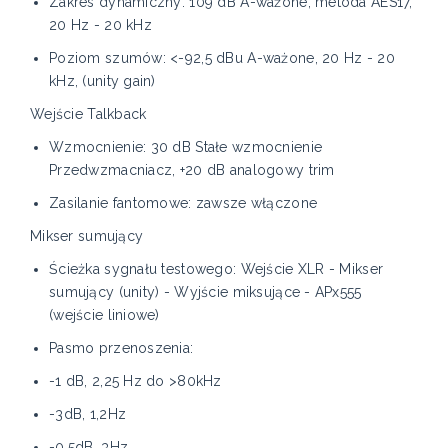
Zakres dynamiczny: 109 dB A-ważone, metoda AES17,
20 Hz - 20 kHz
Poziom szumów: <-92,5 dBu A-ważone, 20 Hz - 20
kHz, (unity gain)
Wejście Talkback
Wzmocnienie: 30 dB Stałe wzmocnienie
Przedwzmacniacz, +20 dB analogowy trim
Zasilanie fantomowe: zawsze włączone
Mikser sumujący
Ścieżka sygnału testowego: Wejście XLR - Mikser
sumujący (unity) - Wyjście miksujące - APx555
(wejście liniowe)
Pasmo przenoszenia:
-1 dB, 2,25 Hz do >80kHz
-3dB, 1,2Hz
-0,5dB, 3Hz