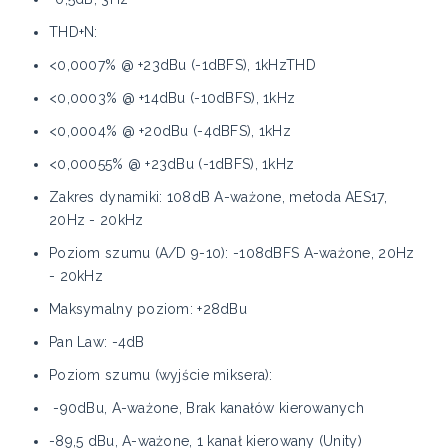
THD+N:
<0,0007% @ +23dBu (-1dBFS), 1kHzTHD
<0,0003% @ +14dBu (-10dBFS), 1kHz
<0,0004% @ +20dBu (-4dBFS), 1kHz
<0,00055% @ +23dBu (-1dBFS), 1kHz
Zakres dynamiki: 108dB A-ważone, metoda AES17,
20Hz - 20kHz
Poziom szumu (A/D 9-10): -108dBFS A-ważone, 20Hz
- 20kHz
Maksymalny poziom: +28dBu
Pan Law: -4dB
Poziom szumu (wyjście miksera):
-90dBu, A-ważone, Brak kanałów kierowanych
-89,5 dBu, A-ważone, 1 kanał kierowany (Unity)