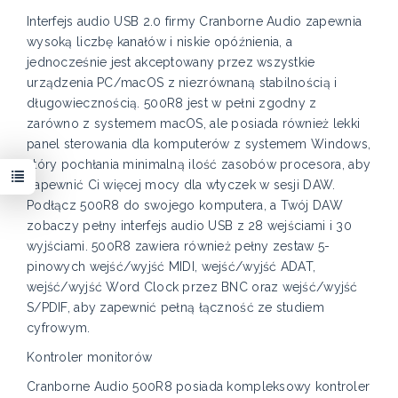
Interfejs audio USB 2.0 firmy Cranborne Audio zapewnia
wysoką liczbę kanałów i niskie opóźnienia, a
jednocześnie jest akceptowany przez wszystkie
urządzenia PC/macOS z niezrównaną stabilnością i
długowiecznością. 500R8 jest w pełni zgodny z
zarówno z systemem macOS, ale posiada również lekki
panel sterowania dla komputerów z systemem Windows,
który pochłania minimalną ilość zasobów procesora, aby
zapewnić Ci więcej mocy dla wtyczek w sesji DAW.
Podłącz 500R8 do swojego komputera, a Twój DAW
zobaczy pełny interfejs audio USB z 28 wejściami i 30
wyjściami. 500R8 zawiera również pełny zestaw 5-
pinowych wejść/wyjść MIDI, wejść/wyjść ADAT,
wejść/wyjść Word Clock przez BNC oraz wejść/wyjść
S/PDIF, aby zapewnić pełną łączność ze studiem
cyfrowym.
Kontroler monitorów
Cranborne Audio 500R8 posiada kompleksowy kontroler