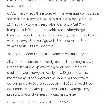
kontrolnym, salą koncertową, kabiną wokalną lub
sypialnią obok!
C.A.S.T. jest w 100% analogowy i nie wymaga konfiguracji,
aby działać. Może z łatwością działać w odległości do
100 m, gdy używany jest kabel Cat 6 lub Cat 7, a
kompletna infrastruktura okablowania studyjnego
kosztuje ułamek tego, co kosztowałby analogowy kabel
wieloparowy. Bez konfiguracji. Bez opóźnień. Bez
zamieszania. I brzmi świetnie.
Zaprojektowano i skonstruowano w Wielkiej Brytanii
Aby mieć pewność, że każdy produkt noszący nazwę
Cranborne Audio sprawdzi się w dużych i małych
studiach nagraniowych, każdy 500R8 jest starannie
montowany przez wykwalifikowaną siłę roboczą z
ogromną dbałością o szczegóły, a każdy produkt jest
dokładnie testowany przez wykwalifikowanego inżyniera
przed wysyłką do miejsc na całym świecie.
Główne cechy Cranborne Audio 500R8