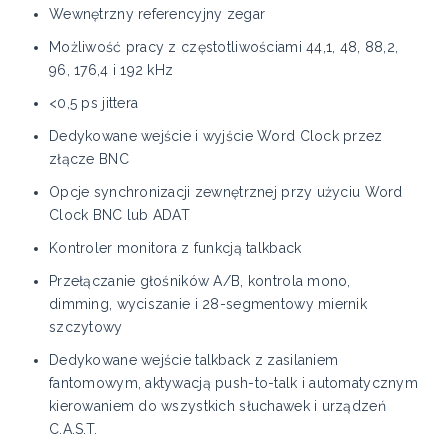
Wewnętrzny referencyjny zegar
Możliwość pracy z częstotliwościami 44,1, 48, 88,2,
96, 176,4 i 192 kHz
<0,5 ps jittera
Dedykowane wejście i wyjście Word Clock przez
złącze BNC
Opcje synchronizacji zewnętrznej przy użyciu Word
Clock BNC lub ADAT
Kontroler monitora z funkcją talkback
Przełączanie głośników A/B, kontrola mono,
dimming, wyciszanie i 28-segmentowy miernik
szczytowy
Dedykowane wejście talkback z zasilaniem
fantomowym, aktywacją push-to-talk i automatycznym
kierowaniem do wszystkich słuchawek i urządzeń
C.A.S.T.