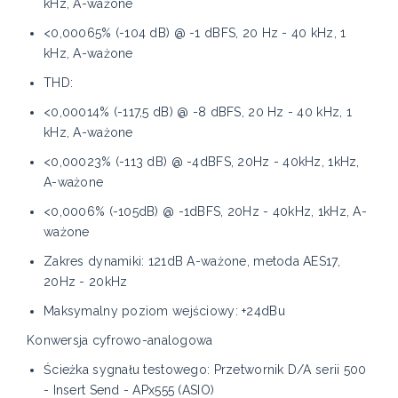
kHz, A-ważone
<0,00065% (-104 dB) @ -1 dBFS, 20 Hz - 40 kHz, 1
kHz, A-ważone
THD:
<0,00014% (-117,5 dB) @ -8 dBFS, 20 Hz - 40 kHz, 1
kHz, A-ważone
<0,00023% (-113 dB) @ -4dBFS, 20Hz - 40kHz, 1kHz,
A-ważone
<0,0006% (-105dB) @ -1dBFS, 20Hz - 40kHz, 1kHz, A-
ważone
Zakres dynamiki: 121dB A-ważone, metoda AES17,
20Hz - 20kHz
Maksymalny poziom wejściowy: +24dBu
Konwersja cyfrowo-analogowa
Ścieżka sygnału testowego: Przetwornik D/A serii 500
- Insert Send - APx555 (ASIO)