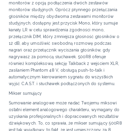
monitorów z opcją podłączenia dwóch zestawów
monitorów studyjnych. Oprócz płynnego przełączania
głośników między obydwoma zestawami monitorów
studyjnych, dostępny jest przycisk Mono, który sumuje
kanały LR w celu sprawdzenia zgodności mono,
przełącznik DIM, który zmniejsza głośność głośników o
12 dB, aby umożliwić swobodną rozmowę podczas
nagrań oraz przełącznik wyciszania głośników, gdy
nagrywasz za pomocą słuchawek. 500R8 oferuje
również kompleksową sekcję Talkback z wejściem XLR,
zasilaniem Phantom 48 V, obsługą push-to-talk i
automatycznym kierowaniem sygnału do wszystkich
wyjść C.A.S.T. i słuchawek podłączonych do systemu.
Mikser sumujący
Sumowanie analogowe może nadać Twojemu miksowi
ostatni element analogowego charakteru, wymagany do
uzyskania profesjonalnych i dopracowanych rezultatów
dźwiękowych. To, co sprawia, że ​​mikser sumujący 500R8
jest tak wyjątkowy, to fakt, że jest umieszczony za 8