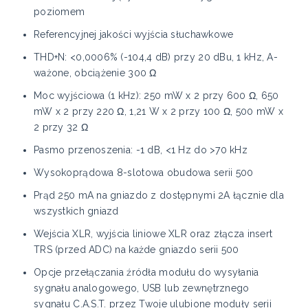
poziomem
Referencyjnej jakości wyjścia słuchawkowe
THD+N: <0,0006% (-104,4 dB) przy 20 dBu, 1 kHz, A-
ważone, obciążenie 300 Ω
Moc wyjściowa (1 kHz): 250 mW x 2 przy 600 Ω, 650
mW x 2 przy 220 Ω, 1,21 W x 2 przy 100 Ω, 500 mW x
2 przy 32 Ω
Pasmo przenoszenia: -1 dB, <1 Hz do >70 kHz
Wysokoprądowa 8-slotowa obudowa serii 500
Prąd 250 mA na gniazdo z dostępnymi 2A łącznie dla
wszystkich gniazd
Wejścia XLR, wyjścia liniowe XLR oraz złącza insert
TRS (przed ADC) na każde gniazdo serii 500
Opcje przełączania źródła modułu do wysyłania
sygnału analogowego, USB lub zewnętrznego
sygnału C.A.S.T. przez Twoje ulubione moduły serii