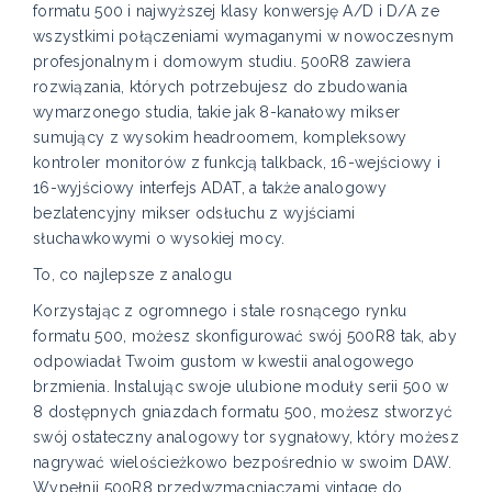
formatu 500 i najwyższej klasy konwersję A/D i D/A ze
wszystkimi połączeniami wymaganymi w nowoczesnym
profesjonalnym i domowym studiu. 500R8 zawiera
rozwiązania, których potrzebujesz do zbudowania
wymarzonego studia, takie jak 8-kanałowy mikser
sumujący z wysokim headroomem, kompleksowy
kontroler monitorów z funkcją talkback, 16-wejściowy i
16-wyjściowy interfejs ADAT, a także analogowy
bezlatencyjny mikser odsłuchu z wyjściami
słuchawkowymi o wysokiej mocy.
To, co najlepsze z analogu
Korzystając z ogromnego i stale rosnącego rynku
formatu 500, możesz skonfigurować swój 500R8 tak, aby
odpowiadał Twoim gustom w kwestii analogowego
brzmienia. Instalując swoje ulubione moduły serii 500 w
8 dostępnych gniazdach formatu 500, możesz stworzyć
swój ostateczny analogowy tor sygnałowy, który możesz
nagrywać wielościeżkowo bezpośrednio w swoim DAW.
Wypełnij 500R8 przedwzmacniaczami vintage do