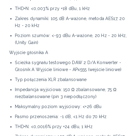
THD+N: <0,003% przy +18 dBu, 1 kHz
Zakres dynamiki: 105 dB A-ważone, metoda AES17, 20
Hz - 20 kHz
Poziom szumów: <-93 dBu A-ważone, 20 Hz - 20 kHz,
(Unity Gain)
Wyjście głośnika A
Ścieżka sygnału testowego DAW 2 D/A Konwerter -
Głośnik A Wyjście liniowe - APx555 (wejście liniowe)
Typ połączenia XLR zbalansowane
Impedancja wyjściowa: 150 Ω zbalansowane, 75 Ω
niezbalansowane (pin 3 niepodłączony)
Maksymalny poziom wyjściowy: <+26 dBu
Pasmo przenoszenia: -1 dB, <1 Hz do 70 kHz
THD+N: <0,0016% przy +24 dBu, 1 kHz