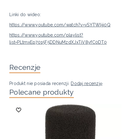
Linki do wideo:
https://www.youtube.com/watch?v=vSYTWIiji0Q
https://www.youtube.com/playlist?
list=PLtmxEp7015F5DDNuMzdXJxTiV8yfC0DT0
Recenzje
Produkt nie posiada recenzji.
Dodaj recenzję
Polecane produkty