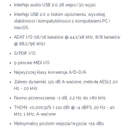
Interfejs audio USB 2.0 28 wejść/30 wyjść
Interfejs USB 2.0 o niskim opóźnieniu, wysokiej
stabilności i kompatybilności z komputerami PC i
macOS.
ADAT I/O (16/16 kanałów @ 44,1/48 kHz, 8/8 kanałów
@ 88,2/96 kHz)
S/PDIF I/O
5-pinowe MIDI I/O
Najwyższej klasy konwersja A/D-D/A
Zakres dynamiki: 121 dB A-ważone, metoda AES17, 20
Hz - 20 kHz
Pasmo przenoszenia: -1 dB, 2,2 Hz do >80 kHz
THD+N: <0,00032% (-110 dB) @ -4 dBFS, 20 Hz - 40
kHz, 1 kHz, A-ważone
Maksymalny poziom wejścia/wyjścia: +24 dBu