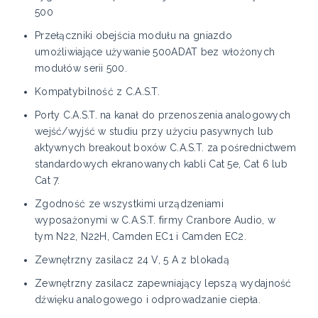
500
Przełączniki obejścia modułu na gniazdo
umożliwiające używanie 500ADAT bez włożonych
modułów serii 500.
Kompatybilność z C.A.S.T.
Porty C.A.S.T. na kanał do przenoszenia analogowych
wejść/wyjść w studiu przy użyciu pasywnych lub
aktywnych breakout boxów C.A.S.T. za pośrednictwem
standardowych ekranowanych kabli Cat 5e, Cat 6 lub
Cat 7.
Zgodność ze wszystkimi urządzeniami
wyposażonymi w C.A.S.T. firmy Cranbore Audio, w
tym N22, N22H, Camden EC1 i Camden EC2.
Zewnętrzny zasilacz 24 V, 5 A z blokadą
Zewnętrzny zasilacz zapewniający lepszą wydajność
dźwięku analogowego i odprowadzanie ciepła.