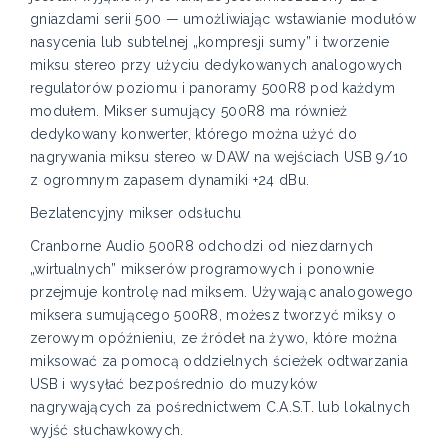
gniazdami serii 500 — umożliwiając wstawianie modułów
nasycenia lub subtelnej „kompresji sumy” i tworzenie
miksu stereo przy użyciu dedykowanych analogowych
regulatorów poziomu i panoramy 500R8 pod każdym
modułem. Mikser sumujący 500R8 ma również
dedykowany konwerter, którego można użyć do
nagrywania miksu stereo w DAW na wejściach USB 9/10
z ogromnym zapasem dynamiki +24 dBu.
Bezlatencyjny mikser odsłuchu
Cranborne Audio 500R8 odchodzi od niezdarnych
„wirtualnych” mikserów programowych i ponownie
przejmuje kontrolę nad miksem. Używając analogowego
miksera sumującego 500R8, możesz tworzyć miksy o
zerowym opóźnieniu, ze źródeł na żywo, które można
miksować za pomocą oddzielnych ścieżek odtwarzania
USB i wysyłać bezpośrednio do muzyków
nagrywających za pośrednictwem C.A.S.T. lub lokalnych
wyjść słuchawkowych.