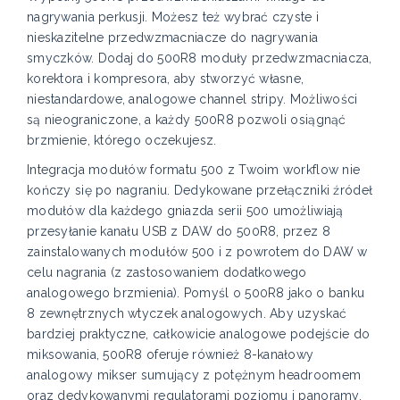
nagrywania perkusji. Możesz też wybrać czyste i
nieskazitelne przedwzmacniacze do nagrywania
smyczków. Dodaj do 500R8 moduły przedwzmacniacza,
korektora i kompresora, aby stworzyć własne,
niestandardowe, analogowe channel stripy. Możliwości
są nieograniczone, a każdy 500R8 pozwoli osiągnąć
brzmienie, którego oczekujesz.
Integracja modułów formatu 500 z Twoim workflow nie
kończy się po nagraniu. Dedykowane przełączniki źródeł
modułów dla każdego gniazda serii 500 umożliwiają
przesyłanie kanału USB z DAW do 500R8, przez 8
zainstalowanych modułów 500 i z powrotem do DAW w
celu nagrania (z zastosowaniem dodatkowego
analogowego brzmienia). Pomyśl o 500R8 jako o banku
8 zewnętrznych wtyczek analogowych. Aby uzyskać
bardziej praktyczne, całkowicie analogowe podejście do
miksowania, 500R8 oferuje również 8-kanałowy
analogowy mikser sumujący z potężnym headroomem
oraz dedykowanymi regulatorami poziomu i panoramy,