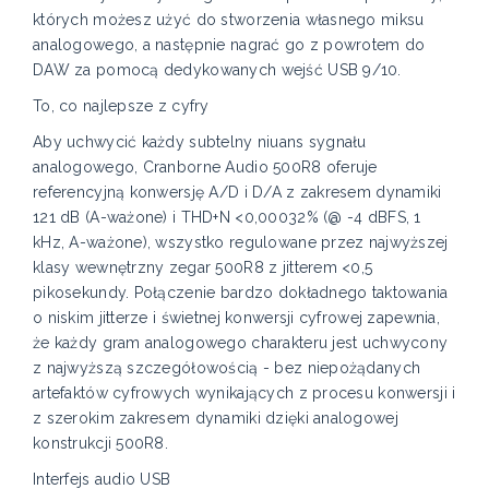
których możesz użyć do stworzenia własnego miksu
analogowego, a następnie nagrać go z powrotem do
DAW za pomocą dedykowanych wejść USB 9/10.
To, co najlepsze z cyfry
Aby uchwycić każdy subtelny niuans sygnału
analogowego, Cranborne Audio 500R8 oferuje
referencyjną konwersję A/D i D/A z zakresem dynamiki
121 dB (A-ważone) i THD+N <0,00032% (@ -4 dBFS, 1
kHz, A-ważone), wszystko regulowane przez najwyższej
klasy wewnętrzny zegar 500R8 z jitterem <0,5
pikosekundy. Połączenie bardzo dokładnego taktowania
o niskim jitterze i świetnej konwersji cyfrowej zapewnia,
że ​​każdy gram analogowego charakteru jest uchwycony
z najwyższą szczegółowością - bez niepożądanych
artefaktów cyfrowych wynikających z procesu konwersji i
z szerokim zakresem dynamiki dzięki analogowej
konstrukcji 500R8.
Interfejs audio USB