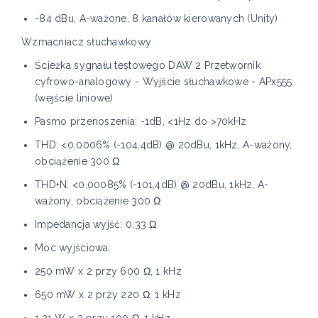
-84 dBu, A-ważone, 8 kanałów kierowanych (Unity)
Wzmacniacz słuchawkowy
Ścieżka sygnału testowego DAW 2 Przetwornik
cyfrowo-analogowy - Wyjście słuchawkowe - APx555
(wejście liniowe)
Pasmo przenoszenia: -1dB, <1Hz do >70kHz
THD: <0,0006% (-104,4dB) @ 20dBu, 1kHz, A-ważony,
obciążenie 300 Ω
THD+N: <0,00085% (-101,4dB) @ 20dBu, 1kHz, A-
ważony, obciążenie 300 Ω
Impedancja wyjść: 0,33 Ω
Moc wyjściowa:
250 mW x 2 przy 600 Ω, 1 kHz
650 mW x 2 przy 220 Ω, 1 kHz