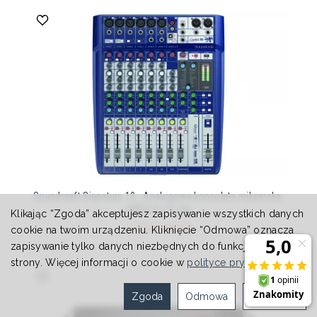
Soundcraft Signature 10 - Analogowa konsoleta mikserska,
USB 2 in x 2 out
Klikając “Zgoda” akceptujesz zapisywanie wszystkich danych
1 729,00 zł
cookie na twoim urządzeniu. Kliknięcie “Odmowa” oznacza
zapisywanie tylko danych niezbędnych do funkcjonowania
strony. Więcej informacji o cookie w
polityce prywatności
.
Zgoda
Odmowa
Ustawienia