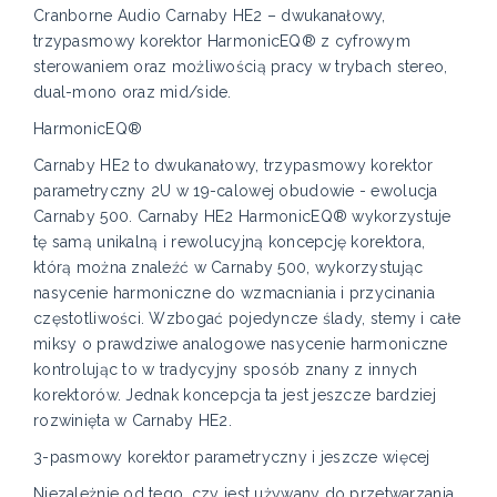
Cranborne Audio Carnaby HE2 – dwukanałowy,
trzypasmowy korektor HarmonicEQ® z cyfrowym
sterowaniem oraz możliwością pracy w trybach stereo,
dual-mono oraz mid/side.
HarmonicEQ®
Carnaby HE2 to dwukanałowy, trzypasmowy korektor
parametryczny 2U w 19-calowej obudowie - ewolucja
Carnaby 500. Carnaby HE2 HarmonicEQ® wykorzystuje
tę samą unikalną i rewolucyjną koncepcję korektora,
którą można znaleźć w Carnaby 500, wykorzystując
nasycenie harmoniczne do wzmacniania i przycinania
częstotliwości. Wzbogać pojedyncze ślady, stemy i całe
miksy o prawdziwe analogowe nasycenie harmoniczne
kontrolując to w tradycyjny sposób znany z innych
korektorów. Jednak koncepcja ta jest jeszcze bardziej
rozwinięta w Carnaby HE2.
3-pasmowy korektor parametryczny i jeszcze więcej
Niezależnie od tego, czy jest używany do przetwarzania