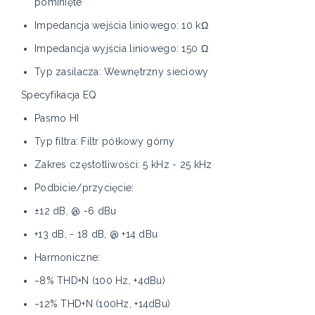
pominięte
Impedancja wejścia liniowego: 10 kΩ
Impedancja wyjścia liniowego: 150 Ω
Typ zasilacza: Wewnętrzny sieciowy
Specyfikacja EQ
Pasmo HI
Typ filtra: Filtr półkowy górny
Zakres częstotliwości: 5 kHz - 25 kHz
Podbicie/przycięcie:
±12 dB, @ -6 dBu
+13 dB, - 18 dB, @ +14 dBu
Harmoniczne:
~8% THD+N (100 Hz, +4dBu)
~12% THD+N (100Hz, +14dBu)