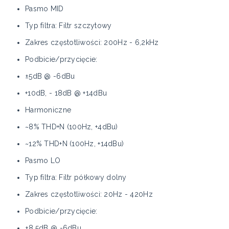
Pasmo MID
Typ filtra: Filtr szczytowy
Zakres częstotliwości: 200Hz - 6,2kHz
Podbicie/przycięcie:
±5dB @ -6dBu
+10dB, - 18dB @ +14dBu
Harmoniczne
~8% THD+N (100Hz, +4dBu)
~12% THD+N (100Hz, +14dBu)
Pasmo LO
Typ filtra: Filtr półkowy dolny
Zakres częstotliwości: 20Hz - 420Hz
Podbicie/przycięcie:
±8,5dB @ -6dBu