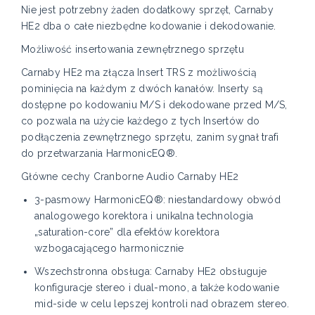
Nie jest potrzebny żaden dodatkowy sprzęt, Carnaby
HE2 dba o całe niezbędne kodowanie i dekodowanie.
Możliwość insertowania zewnętrznego sprzętu
Carnaby HE2 ma złącza Insert TRS z możliwością
pominięcia na każdym z dwóch kanałów. Inserty są
dostępne po kodowaniu M/S i dekodowane przed M/S,
co pozwala na użycie każdego z tych Insertów do
podłączenia zewnętrznego sprzętu, zanim sygnał trafi
do przetwarzania HarmonicEQ®.
Główne cechy Cranborne Audio Carnaby HE2
3-pasmowy HarmonicEQ®: niestandardowy obwód
analogowego korektora i unikalna technologia
„saturation-core” dla efektów korektora
wzbogacającego harmonicznie
Wszechstronna obsługa: Carnaby HE2 obsługuje
konfiguracje stereo i dual-mono, a także kodowanie
mid-side w celu lepszej kontroli nad obrazem stereo.