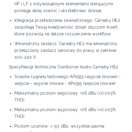
HF i LF z indywidualnymi elementami sterującymi
pomaga dalej oswoić i ukształtować dźwięk.
Integracja przetwarzania zewnętrznego: Carnaby HE2
zaspokaja Twoją kreatywność dzięki złączom Insert,
które pozwolą na dalsze rozszerzenie workflow.
Wewnętrzny zasilacz: Carnaby HE2 ma wewnętrzny
przełączany zasilacz sieciowy do pracy w zakresie
100–240 V.
Specyfikacja techniczna Cranborne Audio Carnaby HE2
Ścieżka sygnału testowego APx555 (wyjście liniowe) -
wejście - wyjście liniowe - APx555 (wejście liniowe)
Maksymalny poziom wejściowy: +26 dBu (<0,003%
THD)
Maksymalny poziom wyjściowy: +26 dBu (<0,003%
THD)
Poziom szumów: <-93 dBu, wszystkie pasma