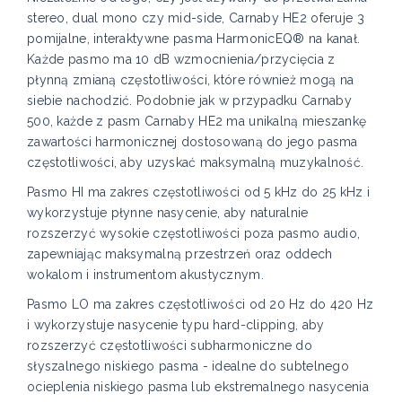
stereo, dual mono czy mid-side, Carnaby HE2 oferuje 3
pomijalne, interaktywne pasma HarmonicEQ® na kanał.
Każde pasmo ma 10 dB wzmocnienia/przycięcia z
płynną zmianą częstotliwości, które również mogą na
siebie nachodzić. Podobnie jak w przypadku Carnaby
500, każde z pasm Carnaby HE2 ma unikalną mieszankę
zawartości harmonicznej dostosowaną do jego pasma
częstotliwości, aby uzyskać maksymalną muzykalność.
Pasmo HI ma zakres częstotliwości od 5 kHz do 25 kHz i
wykorzystuje płynne nasycenie, aby naturalnie
rozszerzyć wysokie częstotliwości poza pasmo audio,
zapewniając maksymalną przestrzeń oraz oddech
wokalom i instrumentom akustycznym.
Pasmo LO ma zakres częstotliwości od 20 Hz do 420 Hz
i wykorzystuje nasycenie typu hard-clipping, aby
rozszerzyć częstotliwości subharmoniczne do
słyszalnego niskiego pasma - idealne do subtelnego
ocieplenia niskiego pasma lub ekstremalnego nasycenia