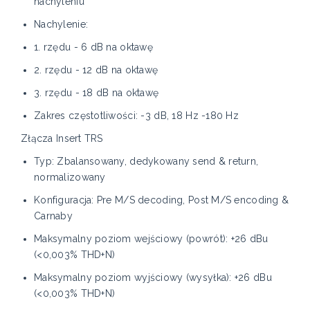
nachyleniu
Nachylenie:
1. rzędu - 6 dB na oktawę
2. rzędu - 12 dB na oktawę
3. rzędu - 18 dB na oktawę
Zakres częstotliwości: -3 dB, 18 Hz -180 Hz
Złącza Insert TRS
Typ: Zbalansowany, dedykowany send & return,
normalizowany
Konfiguracja: Pre M/S decoding, Post M/S encoding &
Carnaby
Maksymalny poziom wejściowy (powrót): +26 dBu
(<0,003% THD+N)
Maksymalny poziom wyjściowy (wysyłka): +26 dBu
(<0,003% THD+N)