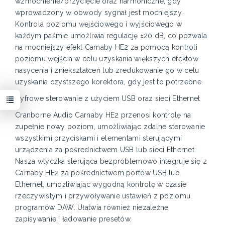
wzmocnienie/przycięcie oraz harmoniczne, gdy
wprowadzony w obwody sygnał jest mocniejszy.
Kontrola poziomu wejściowego i wyjściowego w
każdym paśmie umożliwia regulację ±20 dB, co pozwala
na mocniejszy efekt Carnaby HE2 za pomocą kontroli
poziomu wejścia w celu uzyskania większych efektów
nasycenia i zniekształceń lub zredukowanie go w celu
uzyskania czystszego korektora, gdy jest to potrzebne.
Cyfrowe sterowanie z użyciem USB oraz sieci Ethernet
Cranborne Audio Carnaby HE2 przenosi kontrolę na
zupełnie nowy poziom, umożliwiając zdalne sterowanie
wszystkimi przyciskami i elementami sterującymi
urządzenia za pośrednictwem USB lub sieci Ethernet.
Nasza wtyczka sterująca bezproblemowo integruje się z
Carnaby HE2 za pośrednictwem portów USB lub
Ethernet, umożliwiając wygodną kontrolę w czasie
rzeczywistym i przywoływanie ustawień z poziomu
programów DAW. Ułatwia również niezależne
zapisywanie i ładowanie presetów.