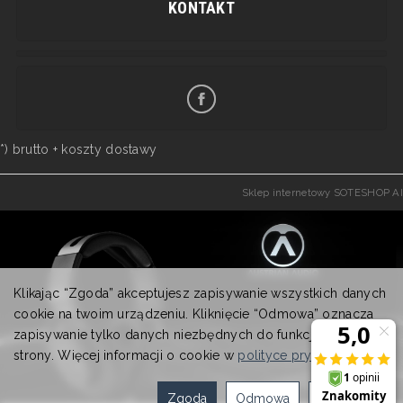
KONTAKT
*) brutto +
koszty dostawy
Sklep internetowy SOTESHOP AI
Klikając “Zgoda” akceptujesz zapisywanie wszystkich danych
cookie na twoim urządzeniu. Kliknięcie “Odmowa” oznacza
zapisywanie tylko danych niezbędnych do funkcjonowania
strony. Więcej informacji o cookie w
polityce prywatności
.
Zgoda
Odmowa
Ustawienia