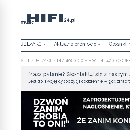
JBL/AKG
Aktualne promocje
Głośniki 
Start
JBL/AKG
DPA 4066-OC-A-F00-LH - 4066 CORE Om
Masz pytanie? Skontaktuj się z naszym 
Jest do Twojej dyspozycji codziennie w godzinach: