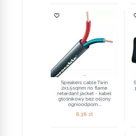
Speakers cable Twin
2x1.5sqmm no flame
retardant jacket - kabel
głośnikowy bez oslony
ognioodporn...
8,38 zł