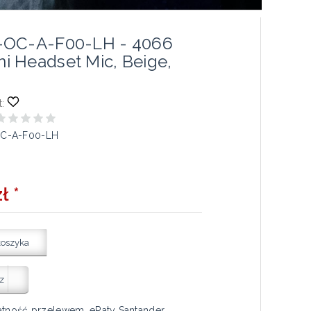
-OC-A-F00-LH - 4066
 Headset Mic, Beige,
:
C-A-F00-LH
ł *
koszyka
z
atność przelewem, eRaty Santander