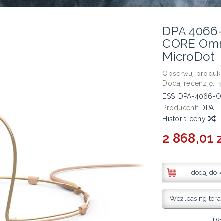
DPA 4066
CORE Omni
MicroDot
Obserwuj produkt
Dodaj recenzję:
ESS_DPA-4066-O
Producent:
DPA
Historia ceny
2 868,01 z
dodaj do 
Weź leasing tera
Pł