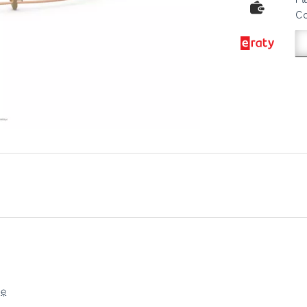
Co
ję