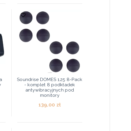
a
Soundrise DOMES 1.25 8-Pack
y
- komplet 8 podkładek
antywibracyjnych pod
monitory
139,00 zł