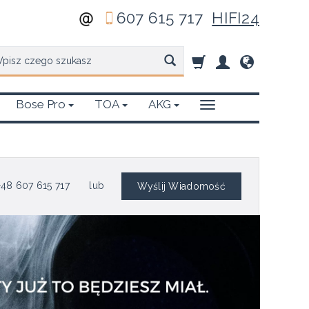
607 615 717
HIFI24
zukaj
Bose Pro
TOA
AKG
48 607 615 717
lub
Wyślij Wiadomość