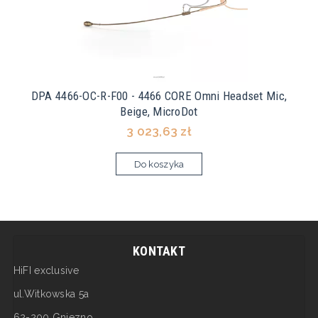
DPA 4466-OC-R-F00 - 4466 CORE Omni Headset Mic,
Beige, MicroDot
3 023,63 zł
Do koszyka
KONTAKT
HiFI exclusive
ul.Witkowska 5a
62-200 Gniezno