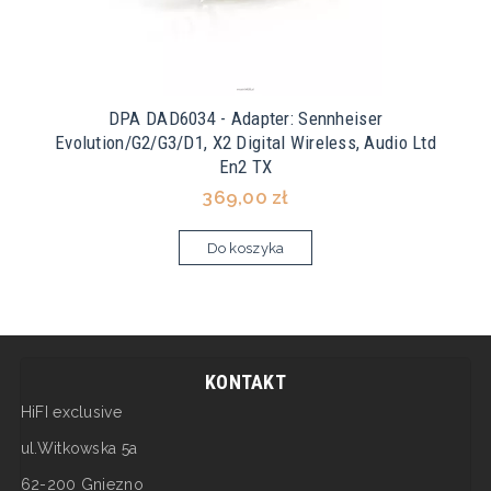
DPA DAD6034 - Adapter: Sennheiser
Evolution/G2/G3/D1, X2 Digital Wireless, Audio Ltd
En2 TX
369,00 zł
Do koszyka
KONTAKT
HiFI exclusive
ul.Witkowska 5a
62-200 Gniezno